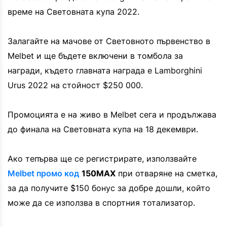
време на Световната купа 2022.
Залагайте на мачове от Световното първенство в
Melbet и ще бъдете включени в томбола за
награди, където главната награда е Lamborghini
Urus 2022 на стойност $250 000.
Промоцията е на живо в Melbet сега и продължава
до финала на Световната купа на 18 декември.
Ако тепърва ще се регистрирате, използвайте
Melbet промо код
150MAX
при отваряне на сметка,
за да получите $150 бонус за добре дошли, който
може да се използва в спортния тотализатор.