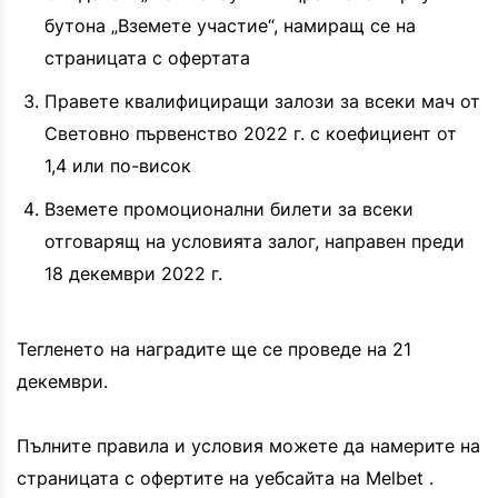
бутона „Вземете участие“, намиращ се на
страницата с офертата
Правете квалифициращи залози за всеки мач от
Световно първенство 2022 г. с коефициент от
1,4 или по-висок
Вземете промоционални билети за всеки
отговарящ на условията залог, направен преди
18 декември 2022 г.
Тегленето на наградите ще се проведе на 21
декември.
Пълните правила и условия можете да намерите на
страницата с офертите на уебсайта на Melbet .