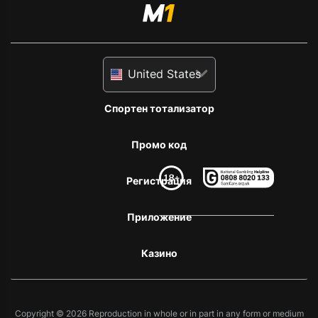
United States
Спортен тотализатор
Промо код
Регистрация
Приложение
Казино
Copyright © 2026 Reproduction in whole or in part in any form or medium