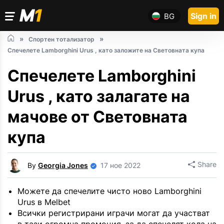
Sign in
BG
Спортен тотализатор
Спечелете Lamborghini Urus , като заложите на Световната купа
Спечелете Lamborghini
Urus , като залагате на
мачове от Световната
купа
Share
By
Georgia Jones
17 ное 2022
Можете да спечелите чисто ново Lamborghini
Urus в Melbet
Всички регистрирани играчи могат да участват