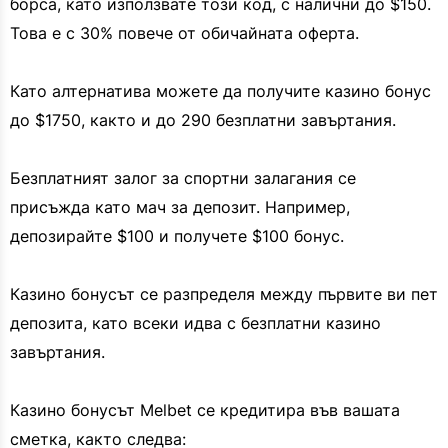
борса, като използвате този код, с налични до $150.
Това е с 30% повече от обичайната оферта.
Като алтернатива можете да получите казино бонус
до $1750, както и до 290 безплатни завъртания.
Безплатният залог за спортни залагания се
присъжда като мач за депозит. Например,
депозирайте $100 и получете $100 бонус.
Казино бонусът се разпределя между първите ви пет
депозита, като всеки идва с безплатни казино
завъртания.
Казино бонусът Melbet се кредитира във вашата
сметка, както следва: