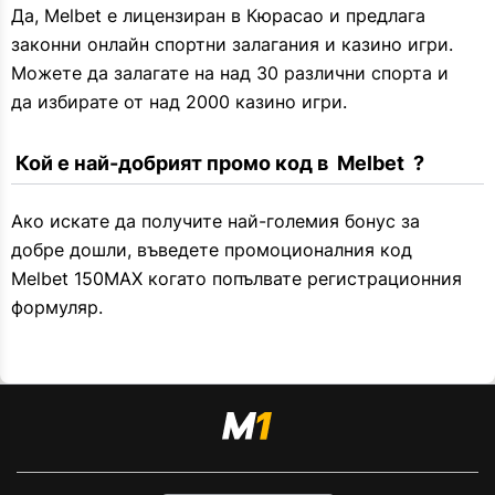
Да, Melbet е лицензиран в Кюрасао и предлага
законни онлайн спортни залагания и казино игри.
Можете да залагате на над 30 различни спорта и
да избирате от над 2000 казино игри.
 Кой е най-добрият промо код в  Melbet  ?
Ако искате да получите най-големия бонус за
добре дошли, въведете промоционалния код
Melbet 150MAX когато попълвате регистрационния
формуляр.