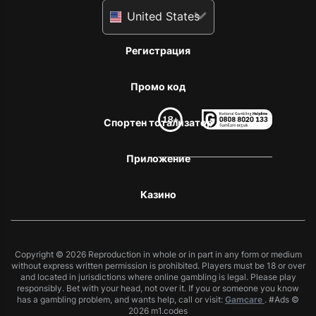
United States
Регистрация
Промо код
Спортен тотализатор
Приложение
Казино
Copyright © 2026 Reproduction in whole or in part in any form or medium
without express written permission is prohibited. Players must be 18 or over
and located in jurisdictions where online gambling is legal. Please play
responsibly. Bet with your head, not over it. If you or someone you know
has a gambling problem, and wants help, call or visit:
Gamcare
. #Ads ©
2026 m1.codes