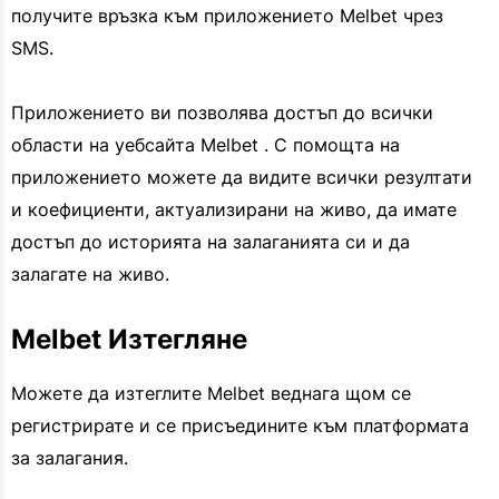
получите връзка към приложението Melbet чрез
SMS.
Приложението ви позволява достъп до всички
области на уебсайта Melbet . С помощта на
приложението можете да видите всички резултати
и коефициенти, актуализирани на живо, да имате
достъп до историята на залаганията си и да
залагате на живо.
Melbet Изтегляне
Можете да изтеглите Melbet веднага щом се
регистрирате и се присъедините към платформата
за залагания.