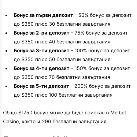
Бонус за първи депозит
- 50% бонус за депозит
до $350 плюс 30 безплатни завъртания
Бонус за 2-ри депозит
- 75% бонус за депозит
до $350 плюс 40 безплатни завъртания
Бонус за 3-ти депозит
- 100% бонус за депозит
до $350 плюс 50 безплатни завъртания
Бонус за 4-ти депозит
- 150% бонус за депозит
до $350 плюс 70 безплатни завъртания
Бонус за 5-ти депозит
- 200% бонус за депозит
до $350 плюс 100 безплатни завъртания
Общо $1750 бонус може да бъде поискан в Melbet
Casino, както и 290 безплатни завъртания.