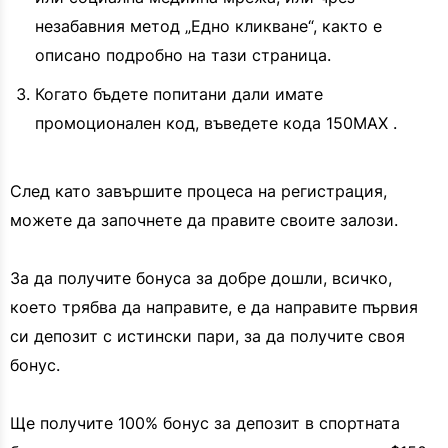
незабавния метод „Едно кликване“, както е
описано подробно на тази страница.
Когато бъдете попитани дали имате
промоционален код, въведете кода 150MAX .
След като завършите процеса на регистрация,
можете да започнете да правите своите залози.
За да получите бонуса за добре дошли, всичко,
което трябва да направите, е да направите първия
си депозит с истински пари, за да получите своя
бонус.
Ще получите 100% бонус за депозит в спортната