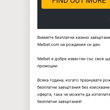
Вземете безплатни казино завъртани
Melbet.com на рождения си ден.
Melbet е добре известен със своя щ
промоции.
Всяка година, когато празнувате рож
безплатни завъртания без изискване 
оферта, така че можете да изтеглит
безплатни завъртания!