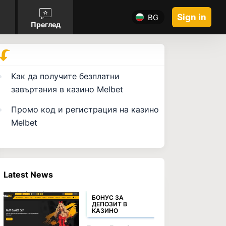
Sign in
BG
Преглед
Как да получите безплатни
завъртания в казино Melbet
Промо код и регистрация на казино
Melbet
Latest News
БОНУС ЗА
ДЕПОЗИТ В
КАЗИНО