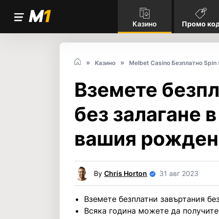
Казино
Промо ко
Казино
Melbet Casino Безплатно Spin 
Вземете безпл
без залагане в
вашия рожден
By
Chris Horton
31 авг 2023
Вземете безплатни завъртания без
Всяка година можете да получите