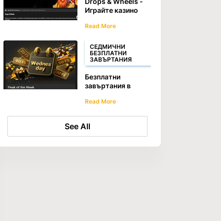
Drops & Wheels -
Играйте казино
игри на Melbet и
Read More
спечелете до €500
СЕДМИЧНИ
БЕЗПЛАТНИ
ЗАВЪРТАНИЯ
Безплатни
завъртания в
Melbet Casino -
Read More
Депозирайте
всяка сряда за 80
завъртания
See All