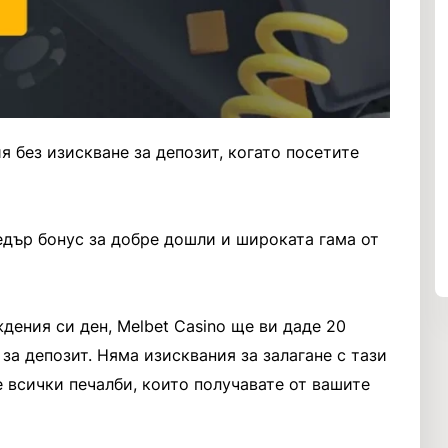
я без изискване за депозит, когато посетите
едър бонус за добре дошли и широката гама от
дения си ден, Melbet Casino ще ви даде 20
за депозит. Няма изисквания за залагане с тази
е всички печалби, които получавате от вашите