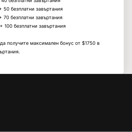
 40 безплатни завъртания
+ 50 безплатни завъртания
+ 70 безплатни завъртания
+ 100 безплатни завъртания
да получите максимален бонус от $1750 в
ъртания.