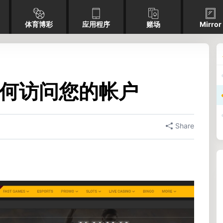
体育博彩
应用程序
赌场
Mirror
- 如何访问您的帐户
Share