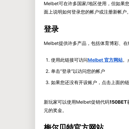
Melbet可在许多国家/地区使用，但
面上说明如何登录您的帐户或注册新帐户
登录
Melbet提供许多产品，包括体育博彩、
使用此链接可访问
Melbet 官方网站
。
单击“登录”以访问您的帐户
如果您还没有开设账户，点击上面的链
新玩家可以使用Melbet促销代码
150BET
元的奖金。
梅尔贝特官方网站