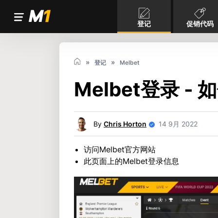
登记
促销代码
登记
Melbet
Melbet登录 
By
Chris Horton
14 9月 2022
访问Melbet官方网站
此页面上的Melbet登录信息