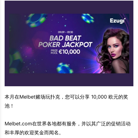
本月在Melbet赌场玩扑克，您可以分享 10,000 欧元的奖
池！
Melbet.com在世界各地都有服务，并以其广泛的促销活动
和丰厚的欢迎奖金而闻名。