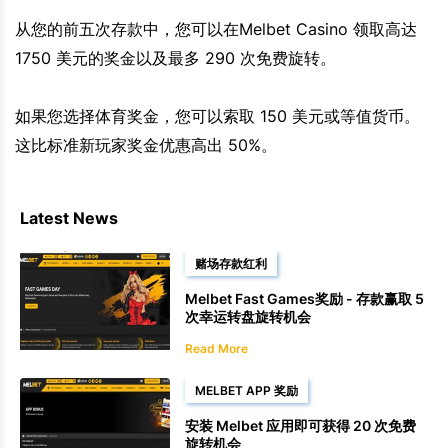
从您的前五次存款中，您可以在Melbet Casino 领取高达
1750 美元的奖金以及最多 290 次免费旋转。
如果您选择体育奖金，您可以索取 150 美元或等值货币。
这比标准新玩家奖金优惠高出 50%。
Latest News
赌场存款红利
Melbet Fast Games奖励 - 存款赢取 5
次幸运转盘旋转机会
Read More
MELBET APP 奖励
安装 Melbet 应用即可获得 20 次免费
旋转机会