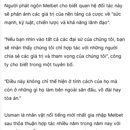
Người phát ngôn Melbet cho biết quan hệ đối tác này
sẽ phản ánh các giá trị của nền tảng cá cược về "sức
mạnh, kỷ luật, chiến lược và khả năng lãnh đạo".
"Nếu bạn nhìn vào tất cả các đại sứ của chúng tôi, bạn
sẽ nhận thấy chúng tôi chỉ hợp tác với những người
chia sẻ các giá trị và tham vọng của chúng tôi", công
ty cho biết trong một tuyên bố.
"Điều này không chỉ thể hiện ở tính cách của họ mà
còn ở những gì họ làm bên ngoài sân đấu, võ đài hay
tòa án."
Usman là nhân vật nổi tiếng mới nhất gia nhập Melbet
sau thỏa thuận hợp tác nhiều năm trong năm nay với