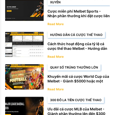
XUYÊN
Cược miễn phí Melbet Sports -
Nhận phần thưởng khi đặt cược liên
tiếp
Read More
HƯỚNG DẪN CÁ CƯỢC THỂ THAO
Cách thức hoạt động của tỷ lệ cá
cược thể thao Melbet - Hướng dẫn
dành cho người mới bắt đầu
Read More
QUAY SỐ TRÚNG THƯỞNG LỚN
Khuyến mãi cá cược World Cup của
Melbet - Giành $5000 hoặc một
chiếc Apple iPhone 17 Pro
Read More
300 ĐÔ LA TIỀN CƯỢC THỂ THAO
Ưu đãi cá cược MLB của Melbet -
Giành phần thưởng lên đến $300