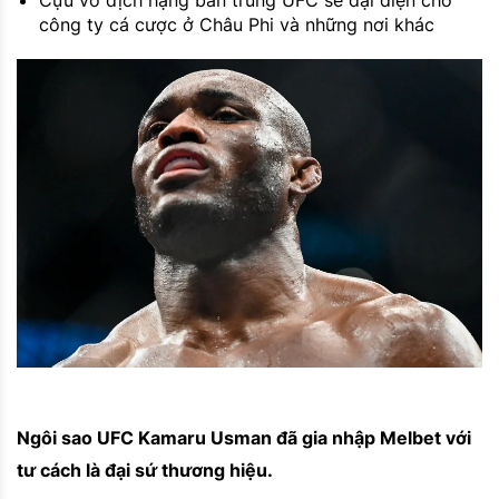
Cựu vô địch hạng bán trung UFC sẽ đại diện cho
công ty cá cược ở Châu Phi và những nơi khác
Ngôi sao UFC Kamaru Usman đã gia nhập Melbet với
tư cách là đại sứ thương hiệu.