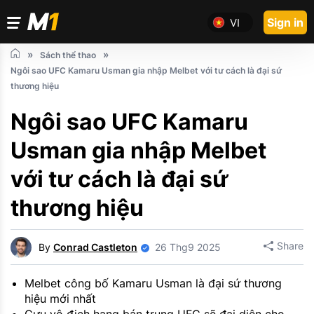
Sign in
VI
Sách thể thao
Ngôi sao UFC Kamaru Usman gia nhập Melbet với tư cách là đại sứ
thương hiệu
Ngôi sao UFC Kamaru
Usman gia nhập Melbet
với tư cách là đại sứ
thương hiệu
Share
By
Conrad Castleton
26 Thg9 2025
Melbet công bố Kamaru Usman là đại sứ thương
hiệu mới nhất