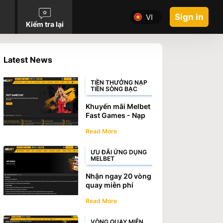
Sign in
VI
Kiểm tra lại
Latest News
TIỀN THƯỞNG NẠP
TIỀN SÒNG BẠC
Khuyến mãi Melbet
Fast Games - Nạp
tiền và nhận 5 lượt
Read More
quay vòng quay
may mắn
ƯU ĐÃI ỨNG DỤNG
MELBET
Nhận ngay 20 vòng
quay miễn phí
Melbet khi cài đặt
Read More
ứng dụng.
VÒNG QUAY MIỄN