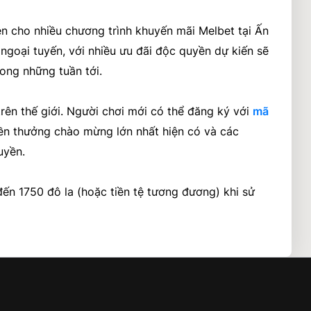
ện cho nhiều chương trình khuyến mãi Melbet tại Ấn
 ngoại tuyến, với nhiều ưu đãi độc quyền dự kiến sẽ
ong những tuần tới.
trên thế giới. Người chơi mới có thể đăng ký với
mã
n thưởng chào mừng lớn nhất hiện có và các
uyền.
đến 1750 đô la (hoặc tiền tệ tương đương) khi sử