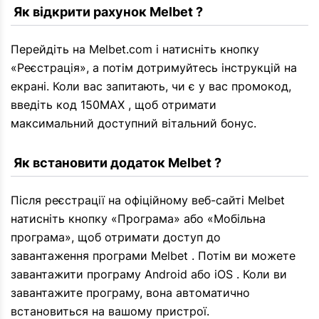
 Як відкрити рахунок Melbet ?
Перейдіть на Melbet.com і натисніть кнопку
«Реєстрація», а потім дотримуйтесь інструкцій на
екрані. Коли вас запитають, чи є у вас промокод,
введіть код 150MAX , щоб отримати
максимальний доступний вітальний бонус.
 Як встановити додаток Melbet ?
Після реєстрації на офіційному веб-сайті Melbet
натисніть кнопку «Програма» або «Мобільна
програма», щоб отримати доступ до
завантаження програми Melbet . Потім ви можете
завантажити програму Android або iOS . Коли ви
завантажите програму, вона автоматично
встановиться на вашому пристрої.