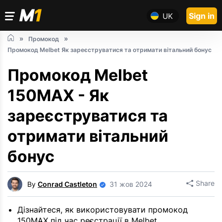
Sign in
UK
Промокод
Промокод Melbet Як зареєструватися та отримати вітальний бонус
Промокод Melbet
150MAX - Як
зареєструватися та
отримати вітальний
бонус
Share
By
Conrad Castleton
31 жов 2024
Дізнайтеся, як використовувати промокод
150MAX під час реєстрації в Melbet