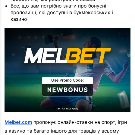
Все, що вам потрібно знати про бонусні
пропозиції, які доступні в букмекерських і
казино
Melbet.com
пропонує онлайн-ставки на спорт, ігри
в казино та багато іншого для гравців у всьому