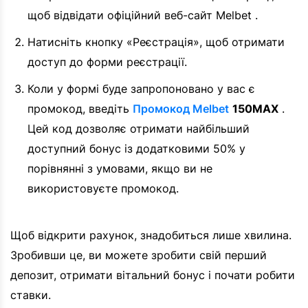
щоб відвідати офіційний веб-сайт Melbet .
Натисніть кнопку «Реєстрація», щоб отримати
доступ до форми реєстрації.
Коли у формі буде запропоновано у вас є
промокод, введіть
Промокод Melbet
150MAX
.
Цей код дозволяє отримати найбільший
доступний бонус із додатковими 50% у
порівнянні з умовами, якщо ви не
використовуєте промокод.
Щоб відкрити рахунок, знадобиться лише хвилина.
Зробивши це, ви можете зробити свій перший
депозит, отримати вітальний бонус і почати робити
ставки.