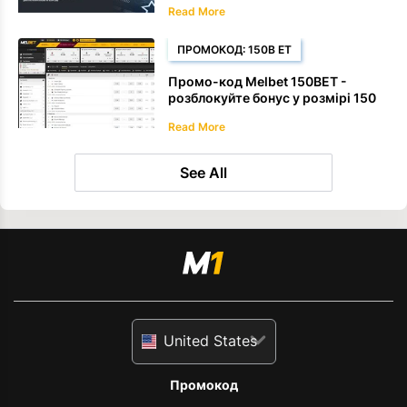
Read More
ПРОМОКОД: 150B ET
Промо-код Melbet 150BET -
розблокуйте бонус у розмірі 150
доларів США
Read More
See All
United States
Промокод