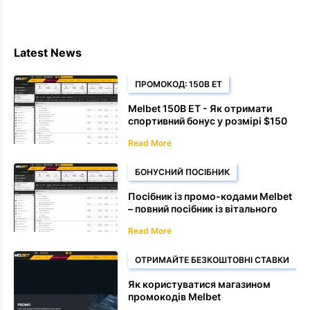
Latest News
ПРОМОКОД: 150B ET
Melbet 150B ET - Як отримати
спортивний бонус у розмірі $150
Read More
БОНУСНИЙ ПОСІБНИК
Посібник із промо-кодами Melbet
– повний посібник із вітального
бонусу та коду 150BET
Read More
ОТРИМАЙТЕ БЕЗКОШТОВНІ СТАВКИ
Як користуватися магазином
промокодів Melbet