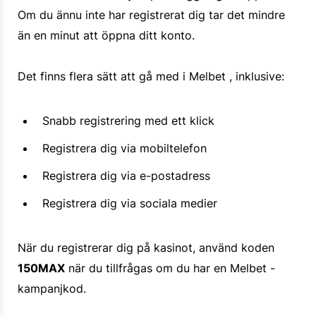
Om du ännu inte har registrerat dig tar det mindre
än en minut att öppna ditt konto.
Det finns flera sätt att gå med i
Melbet , inklusive:
Snabb registrering med ett klick
Registrera dig via mobiltelefon
Registrera dig via e-postadress
Registrera dig via sociala medier
När du registrerar dig på kasinot, använd koden
150MAX
när du tillfrågas om du har en
Melbet -
kampanjkod.