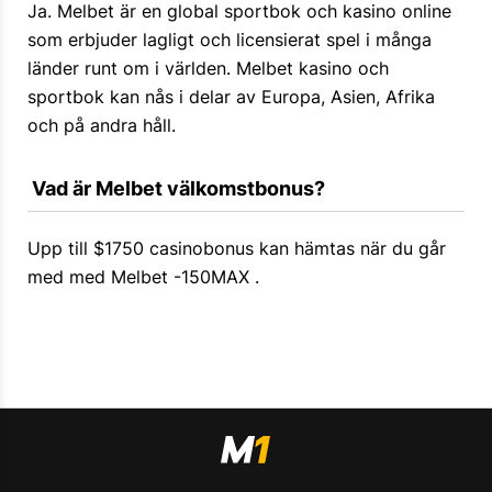
Ja.
Melbet är en global sportbok och kasino online
som erbjuder lagligt och licensierat spel i många
länder runt om i världen.
Melbet kasino och
sportbok kan nås i delar av Europa, Asien, Afrika
och på andra håll.
 Vad är 
Melbet välkomstbonus?
Upp till $1750 casinobonus kan hämtas när du går
med med
Melbet -150MAX .