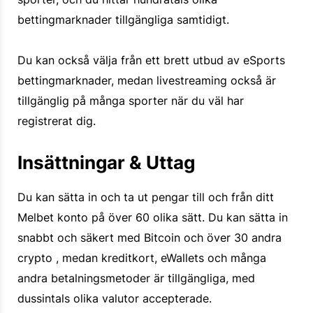
bettingmarknader tillgängliga samtidigt.
Du kan också välja från ett brett utbud av eSports
bettingmarknader, medan livestreaming också är
tillgänglig på många sporter när du väl har
registrerat dig.
Insättningar & Uttag
Du kan sätta in och ta ut pengar till och från ditt
Melbet konto på över 60 olika sätt. Du kan sätta in
snabbt och säkert med Bitcoin och över 30 andra
crypto , medan kreditkort, eWallets och många
andra betalningsmetoder är tillgängliga, med
dussintals olika valutor accepterade.