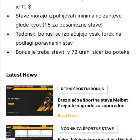
je 10 $
Stave morajo izpolnjevati minimalne zahteve
glede kvot (1,5 za posamezne stave)
Tedenski bonusi se izplačujejo vsak torek na
podlagi poravnanih stav
Bonus je treba staviti v 72 urah, sicer bo potekel
Latest News
REDNI ŠPORTNI BONUS
Brezplačna športna stava Melbet -
Prejmite nagrade za zaporedne
stave
Read More
VODNIK ZA ŠPORTNE STAVE
Kako delujejo športne stave Melbet