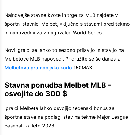
Najnovejše stavne kvote in trge za MLB najdete v
športni stavnici Melbet, vključno s stavami pred tekmo
in napovedmi za zmagovalca World Series .
Novi igralci se lahko to sezono prijavijo in stavijo na
Melbetove MLB napovedi. Pridružite se še danes z
Melbetovo promocijsko kodo
150MAX.
Stavna ponudba Melbet MLB -
osvojite do 300 $
Igralci Melbeta lahko osvojijo tedenski bonus za
športne stave na podlagi stav na tekme Major League
Baseball za leto 2026.