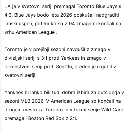
LA je v svetovni seriji premagal Toronto Blue Jays s
4:3. Blue Jays bodo leta 2026 poskušali nadgraditi
lanski uspeh, potem ko so z 94 zmagami končali na
vrhu American League .
Toronto je v prejšnji sezoni navdušil z zmago v
divizijski seriji s 3:1 proti Yankees in zmago v
prvenstveni seriji proti Seattlu, preden je izgubil v
svetovni seriji.
Yankees bi lahko bili tudi dobra izbira za outsiderja v
sezoni MLB 2026. V American League so končali na
drugem mestu za Toronto in v tekmi serije Wild Card
premagali Boston Red Sox z 2:1.