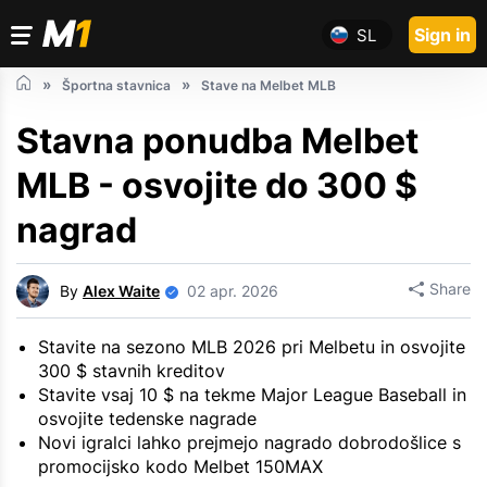
Sign in
SL
Športna stavnica
Stave na Melbet MLB
Stavna ponudba Melbet
MLB - osvojite do 300 $
nagrad
Share
By
Alex Waite
02 apr. 2026
Stavite na sezono MLB 2026 pri Melbetu in osvojite
300 $ stavnih kreditov
Stavite vsaj 10 $ na tekme Major League Baseball in
osvojite tedenske nagrade
Novi igralci lahko prejmejo nagrado dobrodošlice s
promocijsko kodo Melbet 150MAX