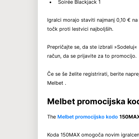
Soirée Blackjack 1
Igralci morajo staviti najmanj 0,10 € na
točk proti lestvici najboljših.
Prepričajte se, da ste izbrali »Sodeluj«
račun, da se prijavite za to promocijo.
Če se še želite registrirati, berite na
Melbet .
Melbet promocijska koda
The
Melbet promocijsko kodo
150MA
Koda 150MAX omogoča novim igralcem, 