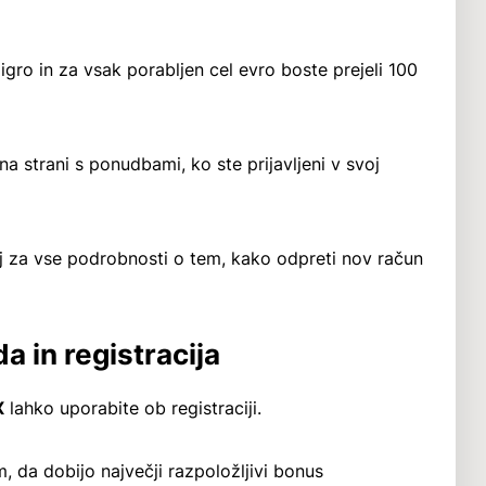
 igro in za vsak porabljen cel evro boste prejeli 100
 na strani s ponudbami, ko ste prijavljeni v svoj
prej za vse podrobnosti o tem, kako odpreti nov račun
 in registracija
X
lahko uporabite ob registraciji.
da dobijo največji razpoložljivi bonus