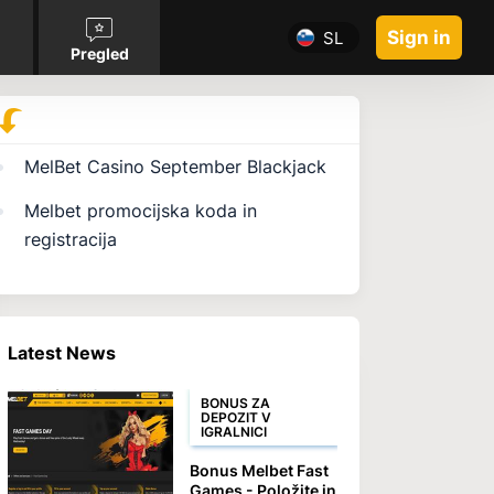
Sign in
SL
Pregled
MelBet Casino September Blackjack
Melbet promocijska koda in
registracija
Latest News
BONUS ZA
DEPOZIT V
IGRALNICI
Bonus Melbet Fast
Games - Položite in