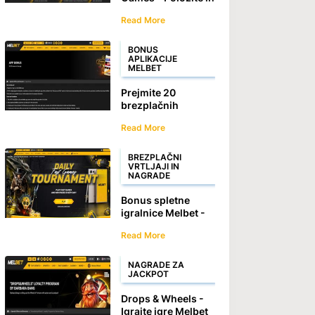
osvojite 5 vrtljajev
Read More
Lucky Wheel
BONUS
APLIKACIJE
MELBET
Prejmite 20
brezplačnih
vrtljajev Melbet za
Read More
namestitev
aplikacije
BREZPLAČNI
VRTLJAJI IN
NAGRADE
Bonus spletne
igralnice Melbet -
Igrajte dnevne
Read More
turnirje in osvojite
pametni telefon
Samsung
NAGRADE ZA
JACKPOT
Drops & Wheels -
Igrajte igre Melbet