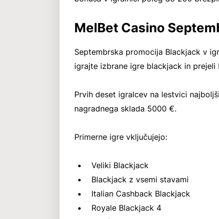
MelBet Casino Septemb
Septembrska promocija Blackjack v igra
igrajte izbrane igre blackjack in prejeli
Prvih deset igralcev na lestvici najbolj
nagradnega sklada 5000 €.
Primerne igre vključujejo:
Veliki Blackjack
Blackjack z vsemi stavami
Italian Cashback Blackjack
Royale Blackjack 4