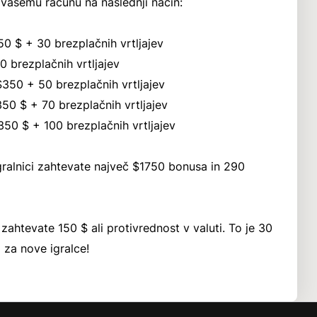
o vašemu računu na naslednji način:
0 $ + 30 brezplačnih vrtljajev
 brezplačnih vrtljajev
350 + 50 brezplačnih vrtljajev
50 $ + 70 brezplačnih vrtljajev
50 $ + 100 brezplačnih vrtljajev
gralnici zahtevate največ $1750 bonusa in 290
zahtevate 150 $ ali protivrednost v valuti. To je 30
za nove igralce!