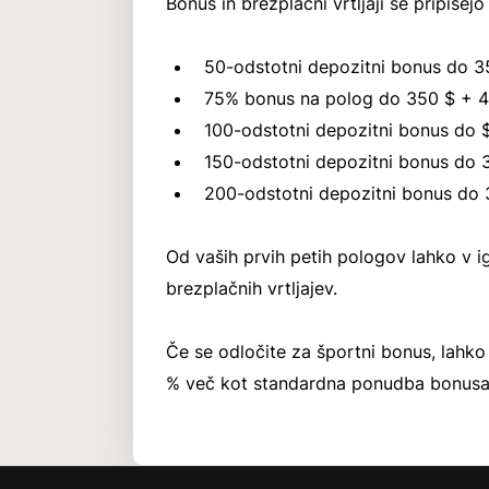
Bonus in brezplačni vrtljaji se pripišej
50-odstotni depozitni bonus do 35
75% bonus na polog do 350 $ + 40
100-odstotni depozitni bonus do $
150-odstotni depozitni bonus do 3
200-odstotni depozitni bonus do 3
Od vaših prvih petih pologov lahko v i
brezplačnih vrtljajev.
Če se odločite za športni bonus, lahko 
% več kot standardna ponudba bonusa 