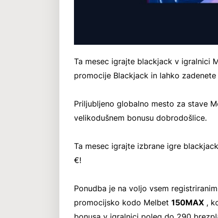
Ta mesec igrajte blackjack v igralnici
promocije Blackjack in lahko zadenete
Priljubljeno globalno mesto za stave 
velikodušnem bonusu dobrodošlice.
Ta mesec igrajte izbrane igre blackjac
€!
Ponudba je na voljo vsem registriranim i
promocijsko kodo Melbet
150MAX
, k
bonusa v igralnici poleg do 290 brezpla