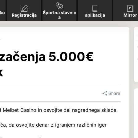
 ko
Športna stavnic
Registracija
aplikacija
Mirror
a
r
 začenja 5.000€
k
Share
ci Melbet Casino in osvojite del nagradnega sklada
 da osvojite denar z igranjem različnih iger