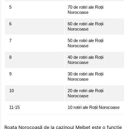
5
70 de rotiri ale Roții 
Norocoase
6
60 de rotiri ale Roții 
Norocoase
7
50 de rotiri ale Roții 
Norocoase
8
40 de rotiri ale Roții 
Norocoase
9
30 de rotiri ale Roții 
Norocoase
10
20 de rotiri ale Roții 
Norocoase
11-15
10 rotiri ale Roții Norocoase
Roata Norocoasă de la cazinoul Melbet este o funcție