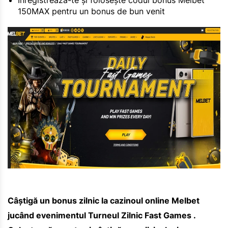
Înregistrează-te și folosește codul bonus Melbet
150MAX pentru un bonus de bun venit
Câștigă un bonus zilnic la cazinoul online Melbet
jucând evenimentul Turneul Zilnic Fast Games .