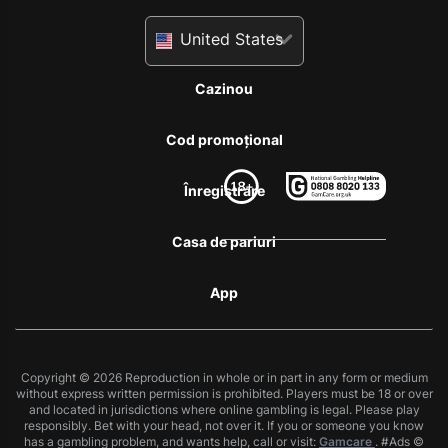
United States
Cazinou
Cod promoțional
Înregistrare
Casa de pariuri
App
Copyright © 2026 Reproduction in whole or in part in any form or medium
without express written permission is prohibited. Players must be 18 or over
and located in jurisdictions where online gambling is legal. Please play
responsibly. Bet with your head, not over it. If you or someone you know
has a gambling problem, and wants help, call or visit:
Gamcare
. #Ads ©