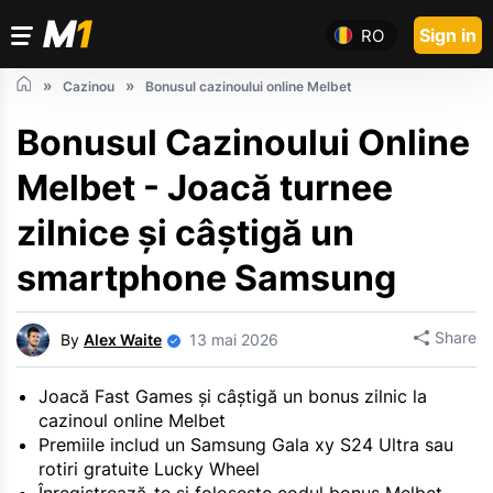
Sign in
RO
Cazinou
Bonusul cazinoului online Melbet
Bonusul Cazinoului Online
Melbet - Joacă turnee
zilnice și câștigă un
smartphone Samsung
Share
By
Alex Waite
13 mai 2026
Joacă Fast Games și câștigă un bonus zilnic la
cazinoul online Melbet
Premiile includ un Samsung Gala xy S24 Ultra sau
rotiri gratuite Lucky Wheel