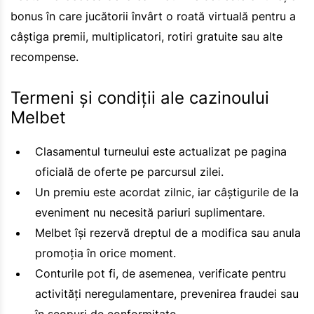
bonus în care jucătorii învârt o roată virtuală pentru a
câștiga premii, multiplicatori, rotiri gratuite sau alte
recompense.
Termeni și condiții ale cazinoului
Melbet
Clasamentul turneului este actualizat pe pagina
oficială de oferte pe parcursul zilei.
Un premiu este acordat zilnic, iar câștigurile de la
eveniment nu necesită pariuri suplimentare.
Melbet își rezervă dreptul de a modifica sau anula
promoția în orice moment.
Conturile pot fi, de asemenea, verificate pentru
activități neregulamentare, prevenirea fraudei sau
în scopuri de conformitate.