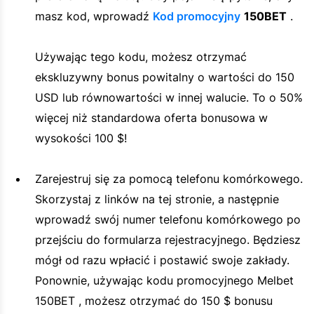
masz kod, wprowadź
Kod promocyjny
150BET
.
Używając tego kodu, możesz otrzymać
ekskluzywny bonus powitalny o wartości do 150
USD lub równowartości w innej walucie. To o 50%
więcej niż standardowa oferta bonusowa w
wysokości 100 $!
Zarejestruj się za pomocą telefonu komórkowego.
Skorzystaj z linków na tej stronie, a następnie
wprowadź swój numer telefonu komórkowego po
przejściu do formularza rejestracyjnego. Będziesz
mógł od razu wpłacić i postawić swoje zakłady.
Ponownie, używając kodu promocyjnego Melbet
150BET , możesz otrzymać do 150 $ bonusu