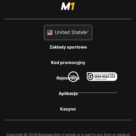
United States
Zakłady sportowe
Kod promocyjny
Rejestracja
Aplikacja
Kasyno
Copyright © 2026 Reproduction in whole or in part in any form or medium