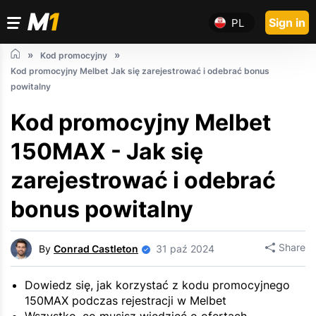
Sign in
PL
Kod promocyjny
Kod promocyjny Melbet Jak się zarejestrować i odebrać bonus
powitalny
Kod promocyjny Melbet
150MAX - Jak się
zarejestrować i odebrać
bonus powitalny
Share
By
Conrad Castleton
31 paź 2024
Dowiedz się, jak korzystać z kodu promocyjnego
150MAX podczas rejestracji w Melbet