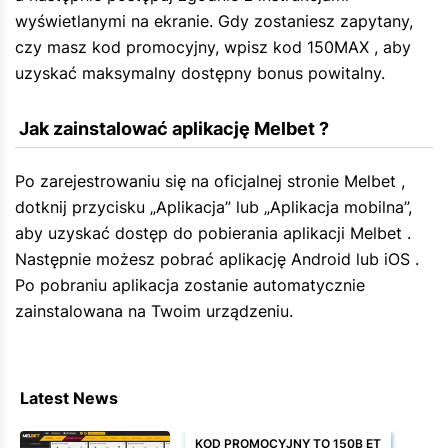
wyświetlanymi na ekranie. Gdy zostaniesz zapytany,
czy masz kod promocyjny, wpisz kod 150MAX , aby
uzyskać maksymalny dostępny bonus powitalny.
 Jak zainstalować aplikację Melbet ?
Po zarejestrowaniu się na oficjalnej stronie Melbet ,
dotknij przycisku „Aplikacja” lub „Aplikacja mobilna”,
aby uzyskać dostęp do pobierania aplikacji Melbet .
Następnie możesz pobrać aplikację Android lub iOS .
Po pobraniu aplikacja zostanie automatycznie
zainstalowana na Twoim urządzeniu.
Latest News
KOD PROMOCYJNY TO 150B ET