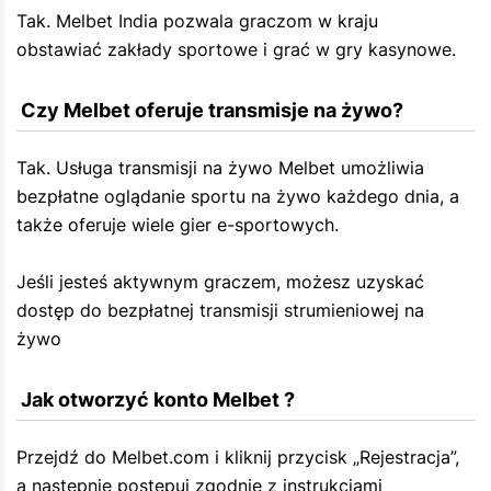
Tak. Melbet India pozwala graczom w kraju
obstawiać zakłady sportowe i grać w gry kasynowe.
 Czy Melbet oferuje transmisje na żywo?
Tak. Usługa transmisji na żywo Melbet umożliwia
bezpłatne oglądanie sportu na żywo każdego dnia, a
także oferuje wiele gier e-sportowych.
Jeśli jesteś aktywnym graczem, możesz uzyskać
dostęp do bezpłatnej transmisji strumieniowej na
żywo
 Jak otworzyć konto Melbet ?
Przejdź do Melbet.com i kliknij przycisk „Rejestracja”,
a następnie postępuj zgodnie z instrukcjami