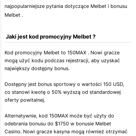
najpopularniejsze pytania dotyczące Melbet i bonusu
Melbet .
 Jaki jest kod promocyjny Melbet ?
Kod promocyjny Melbet to 150MAX . Nowi gracze
mogą użyć kodu podczas rejestracji, aby uzyskać
największy dostępny bonus.
Dostępny jest bonus sportowy o wartości 150 USD,
co stanowi kwotę o 50% wyższą od standardowej
oferty powitalnej.
Alternatywnie, kod 150MAX może być użyty do
odebrania bonusu do $1750 w bonusie Melbet
Casino. Nowi gracze kasyna mogą również otrzymać