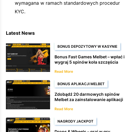
wymagana w ramach standardowych procedur
KYC.
Latest News
BONUS DEPOZYTOWY W KASYNIE
Bonus Fast Games Melbet – wpłać i
wygraj 5 spinów koła szczęścia
Read More
BONUS APLIKACJI MELBET
Zdobądź 20 darmowych spinów
Melbet za zainstalowanie aplikacji
Read More
NAGRODY JACKPOT
Drops & Wheels – graj w gry