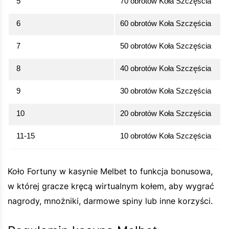
5
70 obrotów Koła Szczęścia
6
60 obrotów Koła Szczęścia
7
50 obrotów Koła Szczęścia
8
40 obrotów Koła Szczęścia
9
30 obrotów Koła Szczęścia
10
20 obrotów Koła Szczęścia
11-15
10 obrotów Koła Szczęścia
Koło Fortuny w kasynie Melbet to funkcja bonusowa,
w której gracze kręcą wirtualnym kołem, aby wygrać
nagrody, mnożniki, darmowe spiny lub inne korzyści.