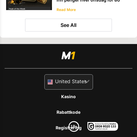
spinn
Read More
See All
United States
Kasino
Rabattkode
Registrering