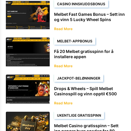
CASINO INNSKUDDSBONUS
Melbet Fast Games Bonus – Sett inn
og vinn 5 Lucky Wheel Spins
Read More
MELBET-APPBONUS
Få 20 Melbet gratisspinn for å
installere appen
Read More
JACKPOT-BELØNNINGER
Drops & Wheels – Spill Melbet
Casinospill og vinn opptil €500
Read More
UKENTLIGE GRATISSPINN
Melbet Casino gratisspinn – Sett
inn penger hver onsdag for 80