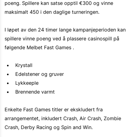
poeng. Spillere kan satse opptil €300 og vinne
maksimalt 450 i den daglige turneringen.
I løpet av den 24 timer lange kampanjeperioden kan
spillere vinne poeng ved å plassere casinospill på
følgende Melbet Fast Games .
Krystall
Edelstener og gruver
Lykkeeple
Brennende varmt
Enkelte Fast Games titler er ekskludert fra
arrangementet, inkludert Crash, Air Crash, Zombie
Crash, Derby Racing og Spin and Win.