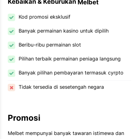
Kebaikan & Keburukan
Kod promosi eksklusif
Banyak permainan kasino untuk dipilih
Beribu-ribu permainan slot
Pilihan terbaik permainan peniaga langsung
Banyak pilihan pembayaran termasuk cyrpto
Tidak tersedia di sesetengah negara
Promosi
Melbet mempunyai banyak tawaran istimewa dan