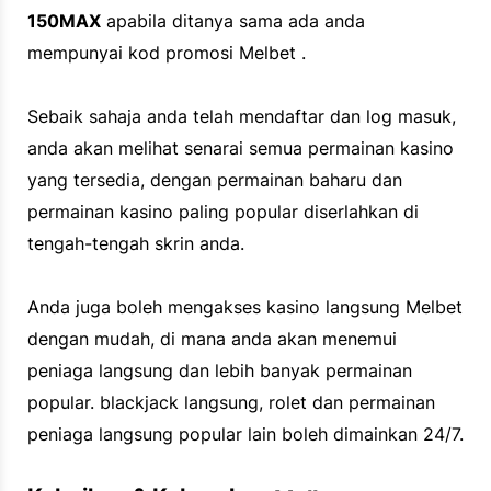
150MAX
apabila ditanya sama ada anda
mempunyai kod promosi
Melbet .
Sebaik sahaja anda telah mendaftar dan log masuk,
anda akan melihat senarai semua permainan kasino
yang tersedia, dengan permainan baharu dan
permainan kasino paling popular diserlahkan di
tengah-tengah skrin anda.
Anda juga boleh mengakses kasino langsung
Melbet
dengan mudah, di mana anda akan menemui
peniaga langsung dan lebih banyak permainan
popular. blackjack langsung, rolet dan permainan
peniaga langsung popular lain boleh dimainkan 24/7.