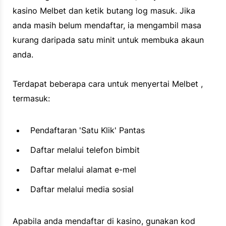
kasino
Melbet dan ketik butang log masuk. Jika
anda masih belum mendaftar, ia mengambil masa
kurang daripada satu minit untuk membuka akaun
anda.
Terdapat beberapa cara untuk menyertai
Melbet ,
termasuk:
Pendaftaran 'Satu Klik' Pantas
Daftar melalui telefon bimbit
Daftar melalui alamat e-mel
Daftar melalui media sosial
Apabila anda mendaftar di kasino, gunakan kod