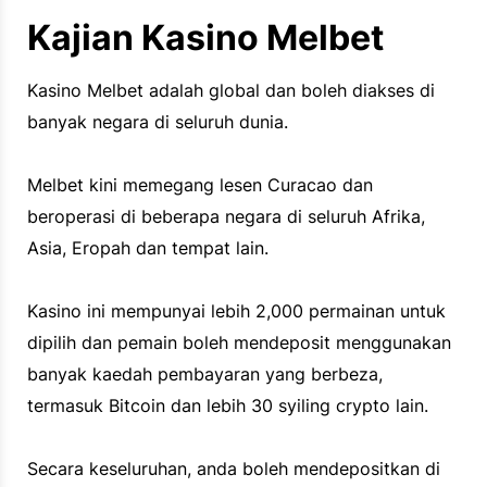
Kajian Kasino Melbet
Kasino
Melbet adalah global dan boleh diakses di
banyak negara di seluruh dunia.
Melbet kini memegang lesen Curacao dan
beroperasi di beberapa negara di seluruh Afrika,
Asia, Eropah dan tempat lain.
Kasino ini mempunyai lebih 2,000 permainan untuk
dipilih dan pemain boleh mendeposit menggunakan
banyak kaedah pembayaran yang berbeza,
termasuk Bitcoin dan lebih 30 syiling crypto lain.
Secara keseluruhan, anda boleh mendepositkan di