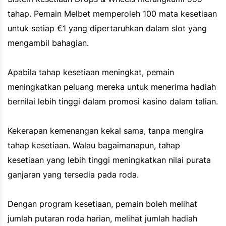
tahap. Pemain Melbet memperoleh 100 mata kesetiaan
untuk setiap €1 yang dipertaruhkan dalam slot yang
mengambil bahagian.
Apabila tahap kesetiaan meningkat, pemain
meningkatkan peluang mereka untuk menerima hadiah
bernilai lebih tinggi dalam promosi kasino dalam talian.
Kekerapan kemenangan kekal sama, tanpa mengira
tahap kesetiaan. Walau bagaimanapun, tahap
kesetiaan yang lebih tinggi meningkatkan nilai purata
ganjaran yang tersedia pada roda.
Dengan program kesetiaan, pemain boleh melihat
jumlah putaran roda harian, melihat jumlah hadiah