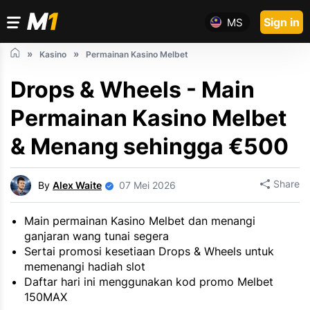
Sign in
MS
Kasino
Permainan Kasino Melbet
Drops & Wheels - Main
Permainan Kasino Melbet
& Menang sehingga €500
Share
By
Alex Waite
07 Mei 2026
Main permainan Kasino Melbet dan menangi
ganjaran wang tunai segera
Sertai promosi kesetiaan Drops & Wheels untuk
memenangi hadiah slot
Daftar hari ini menggunakan kod promo Melbet
150MAX