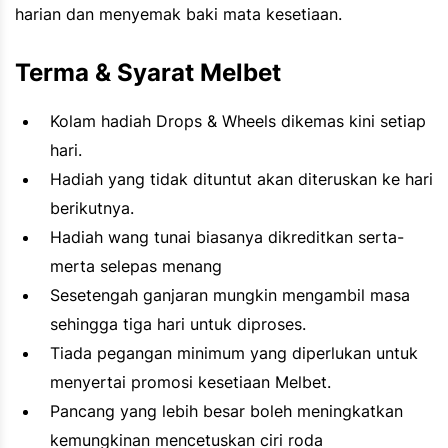
harian dan menyemak baki mata kesetiaan.
Terma & Syarat Melbet
Kolam hadiah Drops & Wheels dikemas kini setiap
hari.
Hadiah yang tidak dituntut akan diteruskan ke hari
berikutnya.
Hadiah wang tunai biasanya dikreditkan serta-
merta selepas menang
Sesetengah ganjaran mungkin mengambil masa
sehingga tiga hari untuk diproses.
Tiada pegangan minimum yang diperlukan untuk
menyertai promosi kesetiaan Melbet.
Pancang yang lebih besar boleh meningkatkan
kemungkinan mencetuskan ciri roda