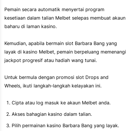
Pemain secara automatik menyertai program
kesetiaan dalam talian Melbet selepas membuat akaun
baharu di laman kasino.
Kemudian, apabila bermain slot Barbara Bang yang
layak di kasino Melbet, pemain berpeluang memenangi
jackpot progresif atau hadiah wang tunai.
Untuk bermula dengan promosi slot Drops and
Wheels, ikuti langkah-langkah kelayakan ini.
Cipta atau log masuk ke akaun Melbet anda.
Akses bahagian kasino dalam talian.
Pilih permainan kasino Barbara Bang yang layak.