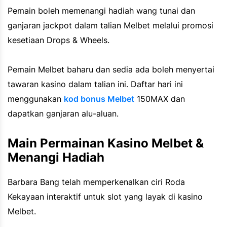
Pemain boleh memenangi hadiah wang tunai dan
ganjaran jackpot dalam talian Melbet melalui promosi
kesetiaan Drops & Wheels.
Pemain Melbet baharu dan sedia ada boleh menyertai
tawaran kasino dalam talian ini. Daftar hari ini
menggunakan
kod bonus Melbet
150MAX dan
dapatkan ganjaran alu-aluan.
Main Permainan Kasino Melbet &
Menangi Hadiah
Barbara Bang telah memperkenalkan ciri Roda
Kekayaan interaktif untuk slot yang layak di kasino
Melbet.