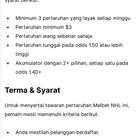
Minimum 3 pertaruhan yang layak setiap minggu
Pertaruhan minimum $3
Pertaruhan wang sebenar sahaja
Pertaruhan tunggal pada odds 1.50 atau lebih
tinggi
Akumulator dengan 2+ pilihan, setiap satu pada
odds 1.40+
Terma & Syarat
Untuk menyertai tawaran pertaruhan Melbet NHL ini,
pemain mesti memenuhi kriteria berikut.
Anda mestilah pelanggan berdaftar.