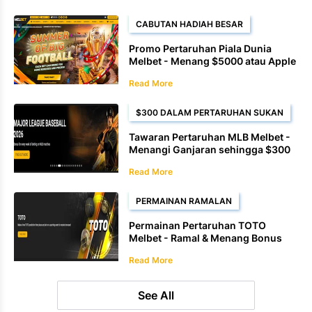
CABUTAN HADIAH BESAR
Promo Pertaruhan Piala Dunia
Melbet - Menang $5000 atau Apple
iPhone 17 Pro
Read More
$300 DALAM PERTARUHAN SUKAN
Tawaran Pertaruhan MLB Melbet -
Menangi Ganjaran sehingga $300
Read More
PERMAINAN RAMALAN
Permainan Pertaruhan TOTO
Melbet - Ramal & Menang Bonus
Sukan
Read More
See All