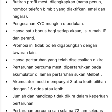
Butiran profil mesti dilengkapkan (nama penuh,
nombor telefon bimbit yang diaktifkan, emel dan
negara).
Pengesahan KYC mungkin diperlukan.
Hanya satu bonus bagi setiap akaun, isi rumah, IP
dan peranti.
Promosi ini tidak boleh digabungkan dengan
tawaran lain.
Hanya pertaruhan yang telah diselesaikan dikira
Pertaruhan percuma mesti dipertaruhkan pada
akumulator di laman pertaruhan sukan Melbet .
Akumulator mesti mempunyai 3 atau lebih pilihan
dengan 1.5 odds atau lebih.
Jumlah dan handicap tidak dikira dalam keperluan
pertaruhan
Pertaruhan percuma sah selama 72 jam selepas