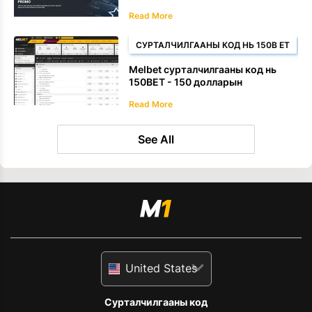
Read More
СУРТАЛЧИЛГААНЫ КОД НЬ 150B ET
Melbet сурталчилгааны код нь
150BET - 150 долларын
урамшуулал нээх
Read More
See All
United States
Сурталчилгааны код