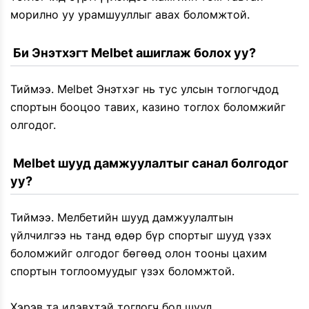
морилно уу урамшууллыг авах боломжтой.
 Би Энэтхэгт Melbet ашиглаж болох уу?
Тиймээ. Melbet Энэтхэг нь тус улсын тоглогчдод
спортын бооцоо тавих, казино тоглох боломжийг
олгодог.
 Melbet шууд дамжуулалтыг санал болгодог 
уу?
Тиймээ. Мелбетийн шууд дамжуулалтын
үйлчилгээ нь танд өдөр бүр спортыг шууд үзэх
боломжийг олгодог бөгөөд олон тооны цахим
спортын тоглоомуудыг үзэх боломжтой.
Хэрэв та идэвхтэй тоглогч бол шууд