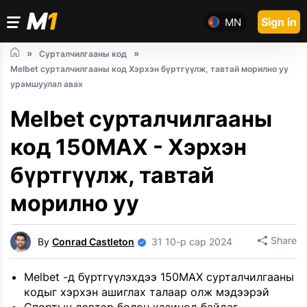
Sign in
MN
Сурталчилгааны код
Melbet сурталчилгааны код Хэрхэн бүртгүүлж, тавтай морилно уу
урамшуулал авах
Melbet сурталчилгааны
код 150MAX - Хэрхэн
бүртгүүлж, тавтай
морилно уу
Share
By
Conrad Castleton
31 10-р сар 2024
Melbet -д бүртгүүлэхдээ 150MAX сурталчилгааны
кодыг хэрхэн ашиглах талаар олж мэдээрэй