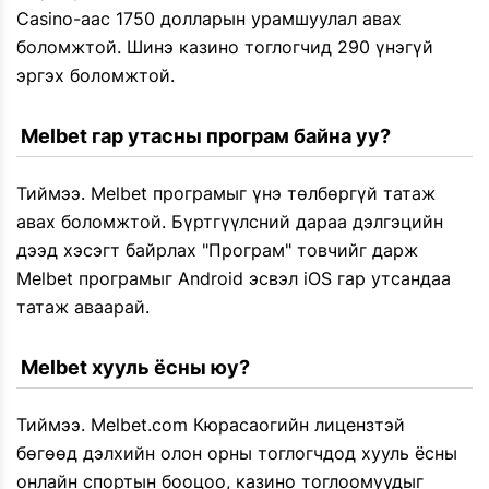
Casino-аас 1750 долларын урамшуулал авах
боломжтой. Шинэ казино тоглогчид 290 үнэгүй
эргэх боломжтой.
 Melbet гар утасны програм байна уу?
Тиймээ. Melbet програмыг үнэ төлбөргүй татаж
авах боломжтой. Бүртгүүлсний дараа дэлгэцийн
дээд хэсэгт байрлах "Програм" товчийг дарж
Melbet програмыг Android эсвэл iOS гар утсандаа
татаж аваарай.
 Melbet хууль ёсны юу?
Тиймээ. Melbet.com Кюрасаогийн лицензтэй
бөгөөд дэлхийн олон орны тоглогчдод хууль ёсны
онлайн спортын бооцоо, казино тоглоомуудыг