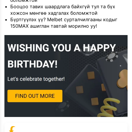
боломжтой
Бооцоо тавих шаардлага байхгүй тул та бүх
хожсон мөнгөө хадгалах боломжтой
Бүртгүүлэх үү? Melbet сурталчилгааны кодыг
150MAX ашиглан тавтай морилно уу!