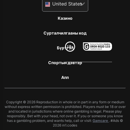
United States
Казино
Сурталчилгааны код
Бүртгэл
Спортын дэвтэр
Апп
Copyright © 2026 Reproduction in whole or in part in any form or medium
without express written permission is prohibited. Players must be 18 or over
and located in jurisdictions where online gambling is legal. Please play
responsibly. Bet with your head, not over it. If you or someone you know
has a gambling problem, and wants help, call or visit:
Gamcare
. #Ads ©
2026 m1.codes