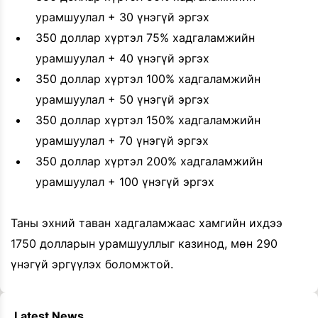
урамшуулал + 30 үнэгүй эргэх
350 доллар хүртэл 75% хадгаламжийн
урамшуулал + 40 үнэгүй эргэх
350 доллар хүртэл 100% хадгаламжийн
урамшуулал + 50 үнэгүй эргэх
350 доллар хүртэл 150% хадгаламжийн
урамшуулал + 70 үнэгүй эргэх
350 доллар хүртэл 200% хадгаламжийн
урамшуулал + 100 үнэгүй эргэх
Таны эхний таван хадгаламжаас хамгийн ихдээ
1750 долларын урамшууллыг казинод, мөн 290
үнэгүй эргүүлэх боломжтой.
Latest News