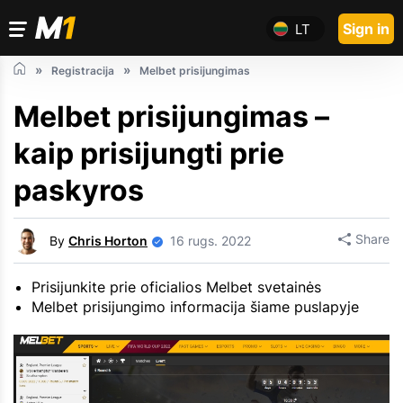
Sign in
LT
Registracija
Melbet prisijungimas
Melbet prisijungimas –
kaip prisijungti prie
paskyros
Share
By
Chris Horton
16 rugs. 2022
Prisijunkite prie oficialios Melbet svetainės
Melbet prisijungimo informacija šiame puslapyje