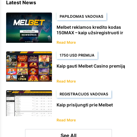
Latest News
PAPILDOMAS VADOVAS
Melbet reklamos kredito kodas
150MAX – kaip užsiregistruoti ir
gauti pasveikinimo premiją
Read More
1750 USD PREMIJA
Kaip gauti Melbet Casino premiją
Read More
REGISTRACIJOS VADOVAS
Kaip prisijungti prie Melbet
Read More
See All