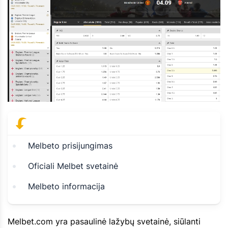
Melbeto prisijungimas
Oficiali Melbet svetainė
Melbeto informacija
Melbet.com yra pasaulinė lažybų svetainė, siūlanti