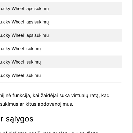
Lucky Wheel“ apsisukimų
Lucky Wheel“ apsisukimų
Lucky Wheel“ apsisukimų
Lucky Wheel“ sukimų
Lucky Wheel“ sukimų
Lucky Wheel“ sukimų
jinė funkcija, kai žaidėjai suka virtualų ratą, kad
 sukimus ar kitus apdovanojimus.
ir sąlygos