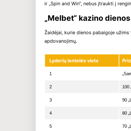
ir „Spin and Win“, nebus įtraukti į rengin
„Melbet“ kazino dienos 
Žaidėjai, kurie dienos pabaigoje užims t
apdovanojimų.
Lyderių lentelės vieta
Pri
1
„Sam
2
100 
3
90 „
4
80 „
5
70 „