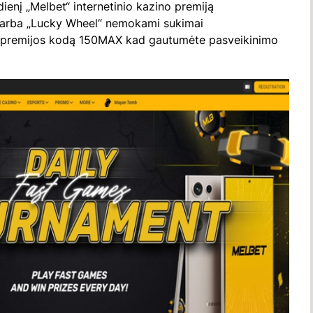
dienį „Melbet“ internetinio kazino premiją
“ arba „Lucky Wheel“ nemokami sukimai
t“ premijos kodą 150MAX kad gautumėte pasveikinimo