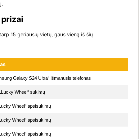
į.
prizai
arp 15 geriausių vietų, gaus vieną iš šių
zas
sung Galaxy S24 Ultra“ išmanusis telefonas
„Lucky Wheel“ sukimų
Lucky Wheel“ apsisukimų
Lucky Wheel“ apsisukimų
Lucky Wheel“ apsisukimų