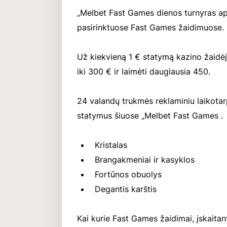
„Melbet Fast Games dienos turnyras ap
pasirinktuose Fast Games žaidimuose.
Už kiekvieną 1 € statymą kazino žaidėja
iki 300 € ir laimėti daugiausia 450.
24 valandų trukmės reklaminiu laikotarp
statymus šiuose „Melbet Fast Games .
Kristalas
Brangakmeniai ir kasyklos
Fortūnos obuolys
Degantis karštis
Kai kurie Fast Games žaidimai, įskaitan