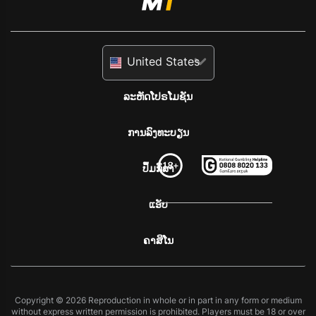
United States
ລະຫັດໂປຣໂມຊັນ
ການລົງທະບຽນ
ປຶ້ມກິລາ
ແອັບ
ຄາສິໂນ
Copyright © 2026 Reproduction in whole or in part in any form or medium
without express written permission is prohibited. Players must be 18 or over