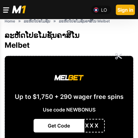
Sign in
LO
Home
ລະຫັດໂປຣໂມຊັນ
ລະຫັດໂປຣໂມຊັນຄາສິໂນ Melbet
ລະຫັດໂປຣໂມຊັນຄາສິໂນ
Melbet
Up to $1,750 + 290 wager free spins
Use code NEWBONUS
XXXXX
Get Code