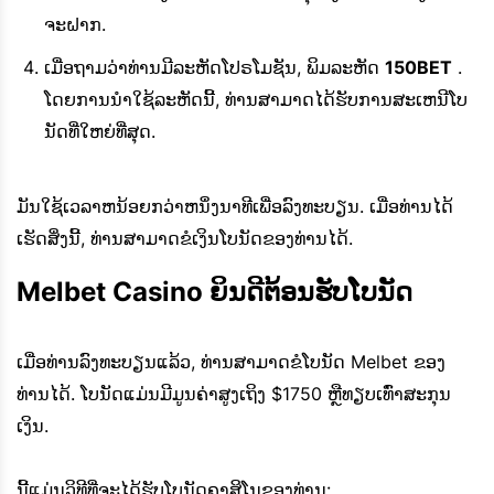
ຈະຝາກ.
ເມື່ອຖາມວ່າທ່ານມີລະຫັດໂປຣໂມຊັນ, ພິມລະຫັດ
150BET
.
ໂດຍການນໍາໃຊ້ລະຫັດນີ້, ທ່ານສາມາດໄດ້ຮັບການສະເຫນີໂບ
ນັດທີ່ໃຫຍ່ທີ່ສຸດ.
ມັນໃຊ້ເວລາຫນ້ອຍກວ່າຫນຶ່ງນາທີເພື່ອລົງທະບຽນ. ເມື່ອທ່ານໄດ້
ເຮັດສິ່ງນີ້, ທ່ານສາມາດຂໍເງິນໂບນັດຂອງທ່ານໄດ້.
Melbet Casino ຍິນດີຕ້ອນຮັບໂບນັດ
ເມື່ອທ່ານລົງທະບຽນແລ້ວ, ທ່ານສາມາດຂໍໂບນັດ Melbet ຂອງ
ທ່ານໄດ້. ໂບນັດແມ່ນມີມູນຄ່າສູງເຖິງ $1750 ຫຼືທຽບເທົ່າສະກຸນ
ເງິນ.
ນີ້ແມ່ນວິທີທີ່ຈະໄດ້ຮັບໂບນັດຄາສິໂນຂອງທ່ານ: