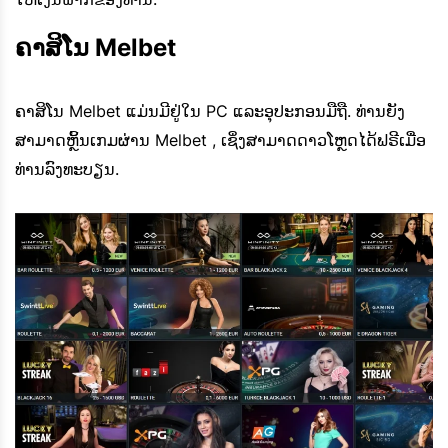
ຄາສິໂນ Melbet
ຄາສິໂນ Melbet ແມ່ນມີຢູ່ໃນ PC ແລະອຸປະກອນມືຖື. ທ່ານຍັງ
ສາມາດຫຼິ້ນເກມຜ່ານ Melbet , ເຊິ່ງສາມາດດາວໂຫຼດໄດ້ຟຣີເມື່ອ
ທ່ານລົງທະບຽນ.