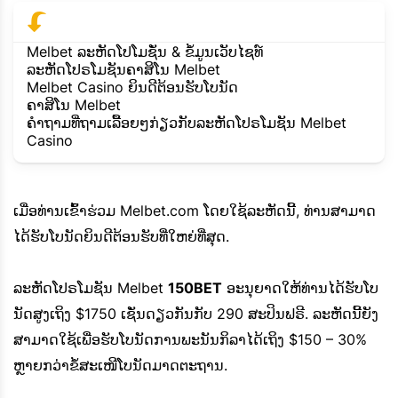
Melbet ລະຫັດໂປໂມຊັ່ນ & ຂໍ້ມູນເວັບໄຊທ໌
ລະຫັດໂປຣໂມຊັນຄາສິໂນ Melbet
Melbet Casino ຍິນດີຕ້ອນຮັບໂບນັດ
ຄາສິໂນ Melbet
ຄຳຖາມທີ່ຖາມເລື້ອຍໆກ່ຽວກັບລະຫັດໂປຣໂມຊັນ Melbet
Casino
ເມື່ອທ່ານເຂົ້າຮ່ວມ Melbet.com ໂດຍໃຊ້ລະຫັດນີ້, ທ່ານສາມາດ
ໄດ້ຮັບໂບນັດຍິນດີຕ້ອນຮັບທີ່ໃຫຍ່ທີ່ສຸດ.
ລະຫັດໂປຣໂມຊັນ Melbet
150BET
ອະນຸຍາດໃຫ້ທ່ານໄດ້ຮັບໂບ
ນັດສູງເຖິງ $1750 ເຊັ່ນດຽວກັນກັບ 290 ສະປິນຟຣີ. ລະຫັດນີ້ຍັງ
ສາມາດໃຊ້ເພື່ອຮັບໂບນັດການພະນັນກິລາໄດ້ເຖິງ $150 – 30%
ຫຼາຍກວ່າຂໍ້ສະເໜີໂບນັດມາດຕະຖານ.