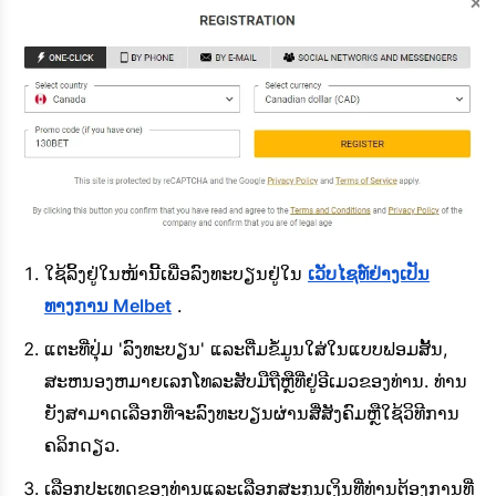
ໃຊ້ລິ້ງຢູ່ໃນໜ້ານີ້ເພື່ອລົງທະບຽນຢູ່ໃນ
ເວັບໄຊທ໌ຢ່າງເປັນ
ທາງການ Melbet
.
ແຕະທີ່ປຸ່ມ 'ລົງທະບຽນ' ແລະຕື່ມຂໍ້ມູນໃສ່ໃນແບບຟອມສັ້ນ,
ສະຫນອງຫມາຍເລກໂທລະສັບມືຖືຫຼືທີ່ຢູ່ອີເມວຂອງທ່ານ. ທ່ານ
ຍັງສາມາດເລືອກທີ່ຈະລົງທະບຽນຜ່ານສື່ສັງຄົມຫຼືໃຊ້ວິທີການ
ຄລິກດຽວ.
ເລືອກປະເທດຂອງທ່ານແລະເລືອກສະກຸນເງິນທີ່ທ່ານຕ້ອງການທີ່