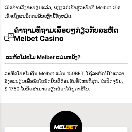
ເມື່ອທ່ານລົງທະບຽນແລ້ວ, ພຽງແຕ່ເຂົ້າສູ່ລະບົບທີ່ Melbet ເພື່ອ
ເຂົ້າເຖິງຜະລິດຕະພັນເຫຼົ່ານີ້ທັງຫມົດ.
ຄຳຖາມທີ່ຖາມເລື້ອຍໆກ່ຽວກັບລະຫັດ
Melbet Casino
 ລະຫັດໂປຣໂມ Melbet ແມ່ນຫຍັງ?
ລະຫັດໂປຣໂມຊັນ Melbet ແມ່ນ 150BET. ໃຊ້ລະຫັດນີ້ໃນເວລາ
ລົງທະບຽນເພື່ອຮັບໂບນັດຍິນດີຕ້ອນຮັບທີ່ໃຫຍ່ທີ່ສຸດ. ໃນປັດຈຸບັນ,
$ 1750 ໂບນັດສາມາດຮຽກຮ້ອງໄດ້ຢູ່ຄາສິໂນ.