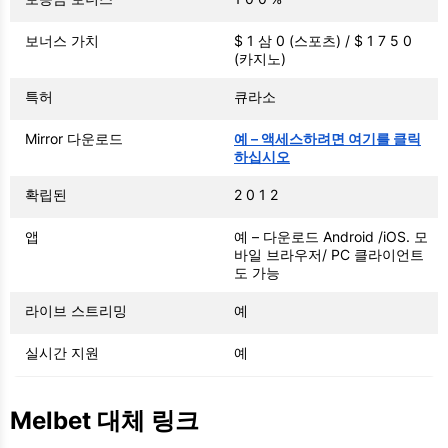
보너스 가치
$ 1 삼 0 (스포츠) / $ 1 7 5 0
(카지노)
특허
큐라소
Mirror 다운로드
예 – 액세스하려면 여기를 클릭
하십시오
확립된
2 0 1 2
앱
예 – 다운로드 Android /iOS. 모
바일 브라우저/ PC 클라이언트
도 가능
라이브 스트리밍
예
실시간 지원
예
Melbet 대체 링크