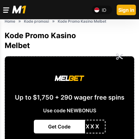
Sign in
ID
Home
Kode promosi
Kode Promo Kasino Melbet
Kode Promo Kasino
Melbet
Up to $1,750 + 290 wager free spins
Use code NEWBONUS
XXXXX
Get Code