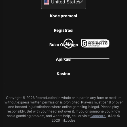
United States
Kode promosi
Registrasi
Buku Olahraga
Aplikasi
Kasino
Copyright © 2026 Reproduction in whole or in part in any form or medium
without express written permission is prohibited. Players must be 18 or over
and located in jurisdictions where online gambling is legal. Please play
responsibly. Bet with your head, not over it. If you or someone you know
has a gambling problem, and wants help, call or visit:
Gamcare
. #Ads ©
2026 m1.codes