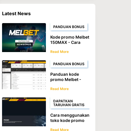
Latest News
PANDUAN BONUS
Kode promo Melbet
150MAX - Cara
mendaftar dan
Read More
mengklaim bonus
sambutan
PANDUAN BONUS
Panduan kode
promo Melbet -
Panduan lengkap
Read More
untuk bonus
sambutan dan
kode 150BET
DAPATKAN
TARUHAN GRATIS
Cara menggunakan
toko kode promo
Melbet
Read More