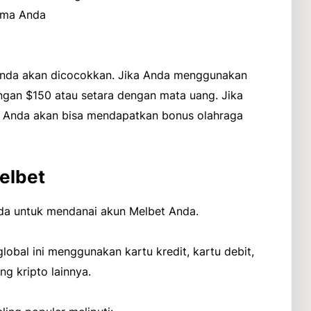
ama Anda
 Anda akan dicocokkan. Jika Anda menggunakan
ngan $150 atau setara dengan mata uang. Jika
 Anda akan bisa mendapatkan bonus olahraga
elbet
eda untuk mendanai akun Melbet Anda.
lobal ini menggunakan kartu kredit, kartu debit,
ng kripto lainnya.