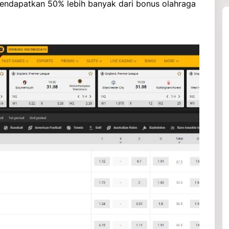
ndapatkan 50% lebih banyak dari bonus olahraga