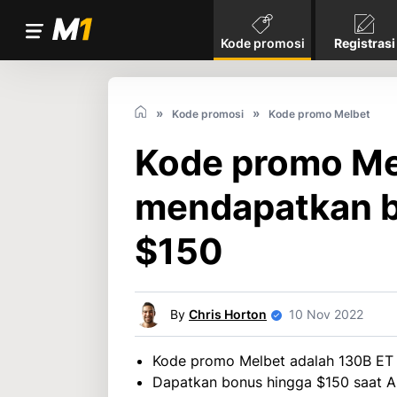
Kode promosi
Registrasi
Kode promosi
Kode promo Melbet
Kode promo Me
mendapatkan b
$150
By
Chris Horton
10 Nov 2022
Kode promo Melbet adalah 130B ET
Dapatkan bonus hingga $150 saat 