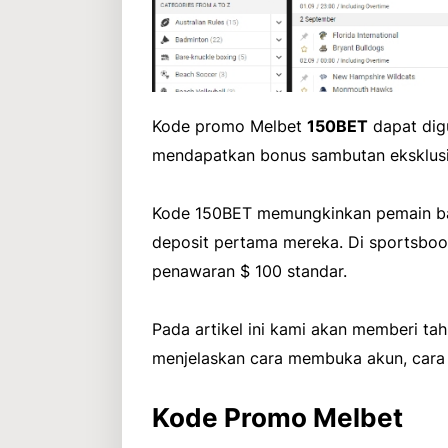
Kode promo Melbet
150BET
dapat dig
mendapatkan bonus sambutan eksklusi
Kode 150BET memungkinkan pemain b
deposit pertama mereka. Di sportsbook,
penawaran $ 100 standar.
Pada artikel ini kami akan memberi ta
menjelaskan cara membuka akun, cara
Kode Promo Melbet