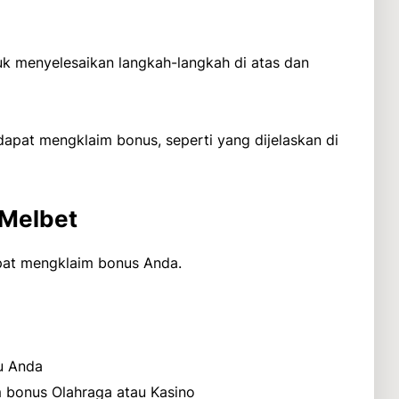
uk menyelesaikan langkah-langkah di atas dan
apat mengklaim bonus, seperti yang dijelaskan di
 Melbet
pat mengklaim bonus Anda.
u Anda
m bonus Olahraga atau Kasino