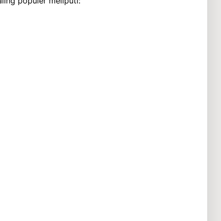
ng populer meliputi: