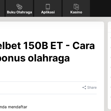
Buku Olahraga
Aplikasi
Kasino
lbet 150B ET - Cara
onus olahraga
Share
Anda mendaftar