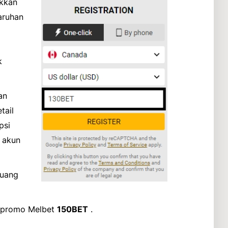
ukkan
aruhan
k
an
tail
psi
t akun
 uang
e promo Melbet
150BET
.