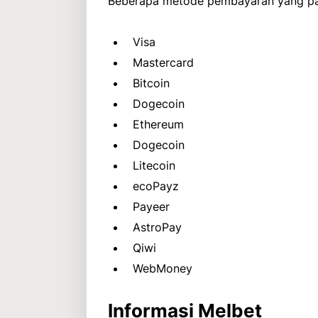
Beberapa metode pembayaran yang pali
Visa
Mastercard
Bitcoin
Dogecoin
Ethereum
Dogecoin
Litecoin
ecoPayz
Payeer
AstroPay
Qiwi
WebMoney
Informasi Melbet