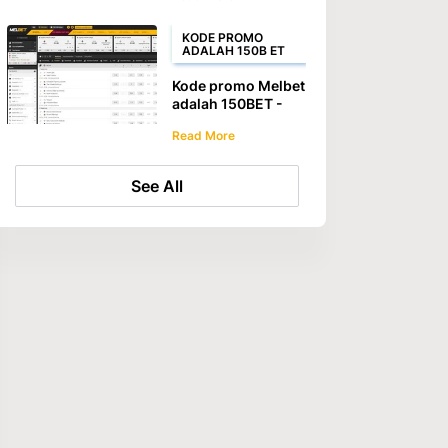
KODE PROMO
ADALAH 150B ET
Kode promo Melbet
adalah 150BET -
buka bonus $150
Read More
See All