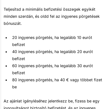
Teljesítsd a minimális befizetési összegek egyikét
minden szerdán, és oldd fel az ingyenes pörgetések
bónuszát.
20 ingyenes pörgetés, ha legalább 10 eurót
befizet
40 ingyenes pörgetés, ha legalább 20 eurót
befizet
60 ingyenes pörgetés, ha legalább 30 eurót
befizet
80 ingyenes pörgetés, ha 40 € vagy többet fizet
be
Az ajánlat igényléséhez jelentkezz be, fizess be egy
jogosultságot biztosító befizetést, és az ingyenes