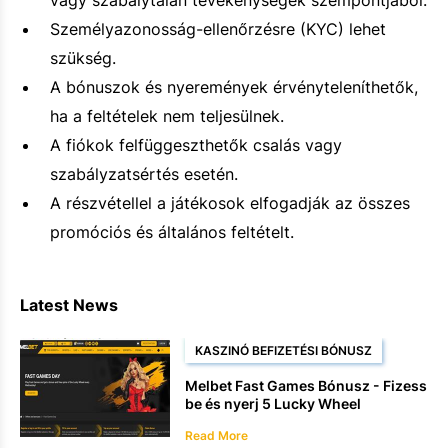
Személyazonosság-ellenőrzésre (KYC) lehet
szükség.
A bónuszok és nyeremények érvényteleníthetők,
ha a feltételek nem teljesülnek.
A fiókok felfüggeszthetők csalás vagy
szabályzatsértés esetén.
A részvétellel a játékosok elfogadják az összes
promóciós és általános feltételt.
Latest News
KASZINÓ BEFIZETÉSI BÓNUSZ
Melbet Fast Games Bónusz - Fizess
be és nyerj 5 Lucky Wheel
pörgetést
Read More