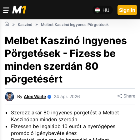
Sign in
HU
Kaszinó
Melbet Kaszinó Ingyenes Pörgetések
Melbet Kaszinó Ingyenes
Pörgetések - Fizess be
minden szerdán 80
pörgetésért
Share
By
Alex Waite
24 ápr. 2026
Szerezz akár 80 ingyenes pörgetést a Melbet
Kaszinóban minden szerdán
Fizessen be legalább 10 eurót a nyerőgépes
promóció igénybevételéhez