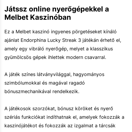
Játssz online nyerőgépekkel a
Melbet Kaszinóban
Ez a Melbet kaszinó ingyenes pörgetéseket kínáló
ajánlat Endorphina Lucky Streak 3 játékán érhető el,
amely egy vibráló nyerőgép, melyet a klasszikus
gyümölcsös gépek ihlettek modern csavarral.
A játék színes látványvilággal, hagyományos
szimbólumokkal és magával ragadó
bónuszmechanikával rendelkezik.
A játékosok szorzókat, bónusz köröket és nyerő
szériás funkciókat indíthatnak el, amelyek fokozzák a
kaszinójátékot és fokozzák az izgalmat a tárcsák