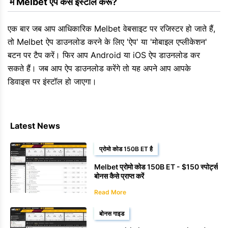
 मैं Melbet ऐप कैसे इंस्टॉल करूं?
एक बार जब आप आधिकारिक Melbet वेबसाइट पर रजिस्टर हो जाते हैं,
तो Melbet ऐप डाउनलोड करने के लिए 'ऐप' या 'मोबाइल एप्लीकेशन'
बटन पर टैप करें। फिर आप Android या iOS ऐप डाउनलोड कर
सकते हैं। जब आप ऐप डाउनलोड करेंगे तो यह अपने आप आपके
डिवाइस पर इंस्टॉल हो जाएगा।
Latest News
प्रोमो कोड 150B ET है
Melbet प्रोमो कोड 150B ET - $150 स्पोर्ट्स
बोनस कैसे प्राप्त करें
Read More
बोनस गाइड