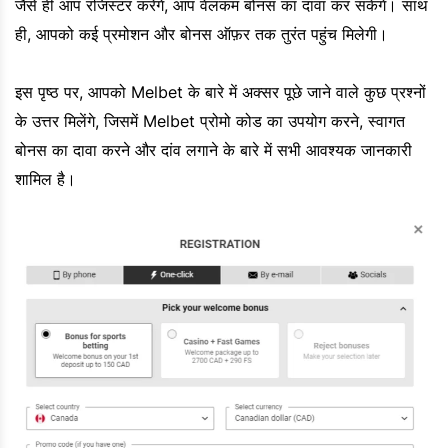
जैसे ही आप रजिस्टर करेंगे, आप वेलकम बोनस का दावा कर सकेंगे। साथ
ही, आपको कई प्रमोशन और बोनस ऑफ़र तक तुरंत पहुंच मिलेगी।
इस पृष्ठ पर, आपको Melbet के बारे में अक्सर पूछे जाने वाले कुछ प्रश्नों
के उत्तर मिलेंगे, जिसमें Melbet प्रोमो कोड का उपयोग करने, स्वागत
बोनस का दावा करने और दांव लगाने के बारे में सभी आवश्यक जानकारी
शामिल है।