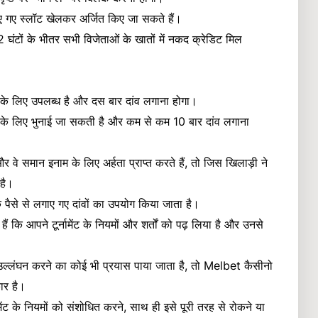
नाए गए स्लॉट खेलकर अर्जित किए जा सकते हैं।
घंटों के भीतर सभी विजेताओं के खातों में नकद क्रेडिट मिल
के लिए उपलब्ध है और दस बार दांव लगाना होगा।
 के लिए भुनाई जा सकती है और कम से कम 10 बार दांव लगाना
र वे समान इनाम के लिए अर्हता प्राप्त करते हैं, तो जिस खिलाड़ी ने
है।
 पैसे से लगाए गए दांवों का उपयोग किया जाता है।
 कि आपने टूर्नामेंट के नियमों और शर्तों को पढ़ लिया है और उनसे
 उल्लंघन करने का कोई भी प्रयास पाया जाता है, तो Melbet कैसीनो
कार है।
ंट के नियमों को संशोधित करने, साथ ही इसे पूरी तरह से रोकने या