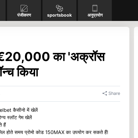
पंजीकरण
sportsbook
अनुप्रयोग
 €20,000 का 'अक्रॉस
लॉन्च किया
Share
4
et कैसीनो में खेलें
ग्य स्लॉट गेम खेलें
 हैं
िल होते समय प्रोमो कोड 150MAX का उपयोग कर सकते हैं!