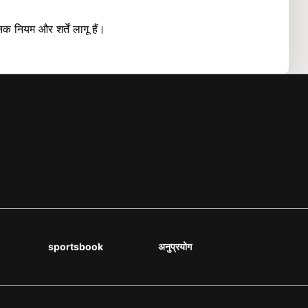
 नियम और शर्तें लागू हैं।
sportsbook
अनुप्रयोग