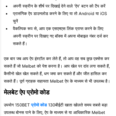
अपनी स्क्रीन के शीर्ष पर दिखाई देने वाले 'ऐप' बटन को टैप करें
प्रासंगिक ऐप डाउनलोड करने के लिए या तो Android या iOS
चुनें
वैकल्पिक रूप से, आप एक एसएमएस लिंक प्राप्त करने के लिए
अपनी स्क्रीन पर दिखाए गए बॉक्स में अपना मोबाइल नंबर दर्ज कर
सकते हैं।
एक बार जब आप ऐप इंस्टॉल कर लेते हैं, तो आप वह सब कुछ एक्सेस कर
सकते हैं जो Melbet को पेश करना है। आप खेल पर दांव लगा सकते हैं,
कैसीनो खेल खेल सकते हैं, धन जमा कर सकते हैं और जीत हासिल कर
सकते हैं। पूर्ण ग्राहक सहायता Melbet ऐप के माध्यम से भी उपलब्ध है।
मेलबेट ऐप प्रोमो कोड
उपयोग 150BET
प्रोमो कोड
130बीईटी खाता खोलते समय सबसे बड़ा
उपलब्ध बोनस पाने के लिए, ऐप के माध्यम से या आधिकारिक Melbet