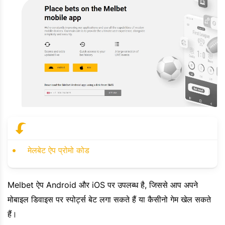
मेलबेट ऐप प्रोमो कोड
Melbet ऐप Android और iOS पर उपलब्ध है, जिससे आप अपने
मोबाइल डिवाइस पर स्पोर्ट्स बेट लगा सकते हैं या कैसीनो गेम खेल सकते
हैं।