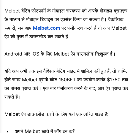
Melbet बेटिंग प्लेटफॉर्म के मोबाइल संस्करण को आपके मोबाइल ब्राउज़र
के माध्यम से मोबाइल डिवाइस पर एक्सेस किया जा सकता है। वैकल्पिक
रूप से, जब आप
Melbet.com
पर पंजीकरण करते हैं तो आप Melbet
ऐप को मुफ्त में डाउनलोड कर सकते हैं।
Android और iOS के लिए Melbet ऐप डाउनलोड नि:शुल्क है।
यदि आप अभी तक इस वैश्विक बेटिंग साइट में शामिल नहीं हुए हैं, तो शामिल
होते समय Melbet प्रोमो कोड 150BET का उपयोग करके $1750 तक
का बोनस प्राप्त करें। एक बार पंजीकरण करने के बाद, आप ऐप प्राप्त कर
सकते हैं।
Melbet ऐप डाउनलोड करने के लिए यहां एक त्वरित गाइड है:
अपने Melbet खाते में लॉग इन करें