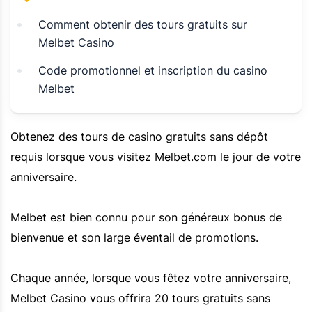
Comment obtenir des tours gratuits sur
Melbet Casino
Code promotionnel et inscription du casino
Melbet
Obtenez des tours de casino gratuits sans dépôt
requis lorsque vous visitez Melbet.com le jour de votre
anniversaire.
Melbet est bien connu pour son généreux bonus de
bienvenue et son large éventail de promotions.
Chaque année, lorsque vous fêtez votre anniversaire,
Melbet Casino vous offrira 20 tours gratuits sans