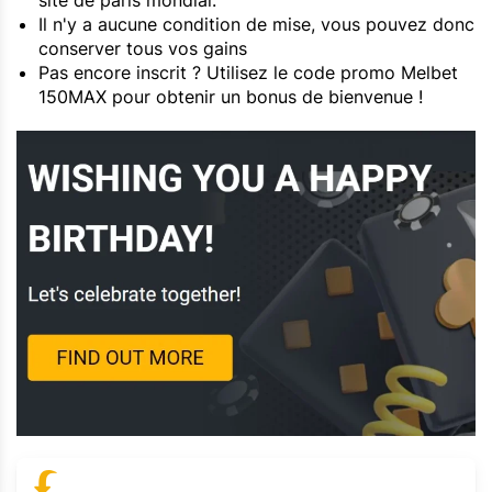
site de paris mondial.
Il n'y a aucune condition de mise, vous pouvez donc
conserver tous vos gains
Pas encore inscrit ? Utilisez le code promo Melbet
150MAX pour obtenir un bonus de bienvenue !