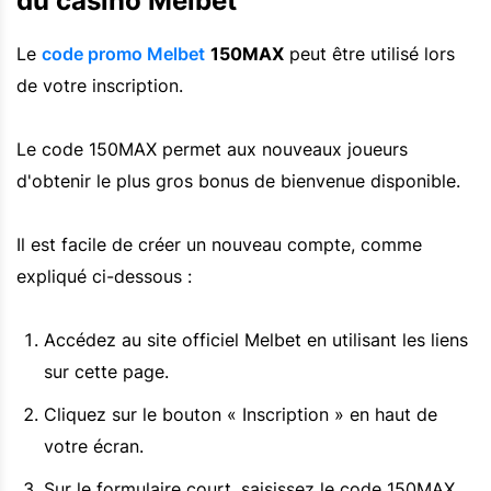
du casino Melbet
Le
code promo Melbet
150MAX
peut être utilisé lors
de votre inscription.
Le code 150MAX permet aux nouveaux joueurs
d'obtenir le plus gros bonus de bienvenue disponible.
Il est facile de créer un nouveau compte, comme
expliqué ci-dessous :
Accédez au site officiel Melbet en utilisant les liens
sur cette page.
Cliquez sur le bouton « Inscription » en haut de
votre écran.
Sur le formulaire court, saisissez le code 150MAX