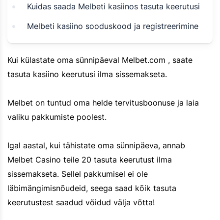
Kuidas saada Melbeti kasiinos tasuta keerutusi
Melbeti kasiino sooduskood ja registreerimine
Kui külastate oma sünnipäeval Melbet.com , saate
tasuta kasiino keerutusi ilma sissemakseta.
Melbet on tuntud oma helde tervitusboonuse ja laia
valiku pakkumiste poolest.
Igal aastal, kui tähistate oma sünnipäeva, annab
Melbet Casino teile 20 tasuta keerutust ilma
sissemakseta. Sellel pakkumisel ei ole
läbimängimisnõudeid, seega saad kõik tasuta
keerutustest saadud võidud välja võtta!