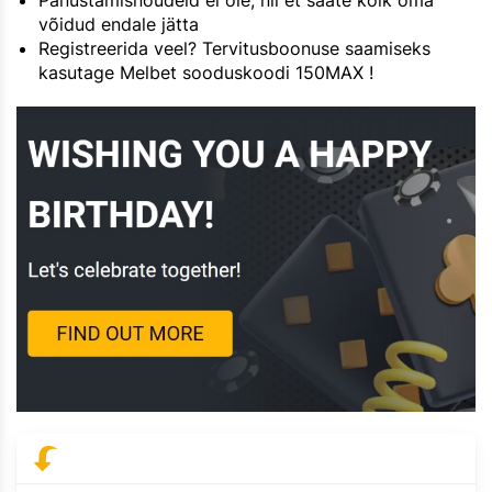
Panustamisnõudeid ei ole, nii et saate kõik oma
võidud endale jätta
Registreerida veel? Tervitusboonuse saamiseks
kasutage Melbet sooduskoodi 150MAX !