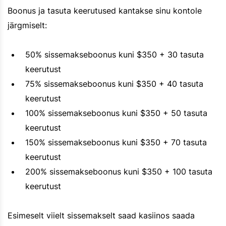
Boonus ja tasuta keerutused kantakse sinu kontole
järgmiselt:
50% sissemakseboonus kuni $350 + 30 tasuta
keerutust
75% sissemakseboonus kuni $350 + 40 tasuta
keerutust
100% sissemakseboonus kuni $350 + 50 tasuta
keerutust
150% sissemakseboonus kuni $350 + 70 tasuta
keerutust
200% sissemakseboonus kuni $350 + 100 tasuta
keerutust
Esimeselt viielt sissemakselt saad kasiinos saada