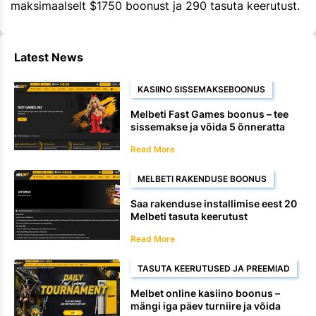
maksimaalselt $1750 boonust ja 290 tasuta keerutust.
Latest News
KASIINO SISSEMAKSEBOONUS
Melbeti Fast Games boonus – tee
sissemakse ja võida 5 õnneratta
keerutust
Read More
MELBETI RAKENDUSE BOONUS
Saa rakenduse installimise eest 20
Melbeti tasuta keerutust
Read More
TASUTA KEERUTUSED JA PREEMIAD
Melbet online kasiino boonus –
mängi iga päev turniire ja võida