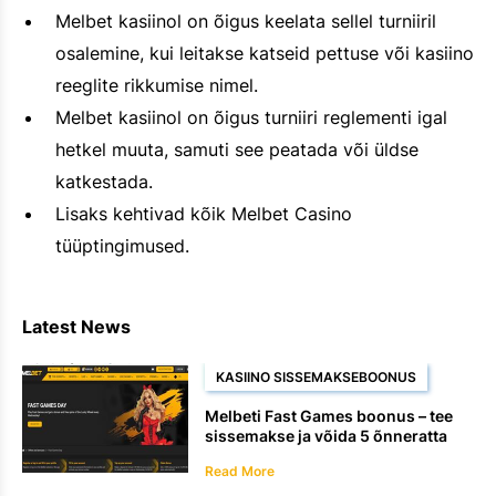
Melbet kasiinol on õigus keelata sellel turniiril
osalemine, kui leitakse katseid pettuse või kasiino
reeglite rikkumise nimel.
Melbet kasiinol on õigus turniiri reglementi igal
hetkel muuta, samuti see peatada või üldse
katkestada.
Lisaks kehtivad kõik Melbet Casino
tüüptingimused.
Latest News
KASIINO SISSEMAKSEBOONUS
Melbeti Fast Games boonus – tee
sissemakse ja võida 5 õnneratta
keerutust
Read More