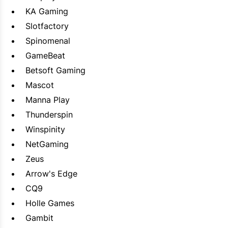
KA Gaming
Slotfactory
Spinomenal
GameBeat
Betsoft Gaming
Mascot
Manna Play
Thunderspin
Winspinity
NetGaming
Zeus
Arrow's Edge
CQ9
Holle Games
Gambit