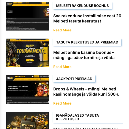
MELBETI RAKENDUSE BOONUS
Saa rakenduse installimise eest 20
Melbeti tasuta keerutust
Read More
TASUTA KEERUTUSED JA PREEMIAD
Melbet online kasiino boonus –
mängi iga päev turniire ja võida
Samsungi nutitelefon
Read More
JACKPOTI PREEMIAD
Drops & Wheels – mängi Melbeti
kasiinomänge ja võida kuni 500 €
Read More
IGANÄDALASED TASUTA
KEERUTUSED