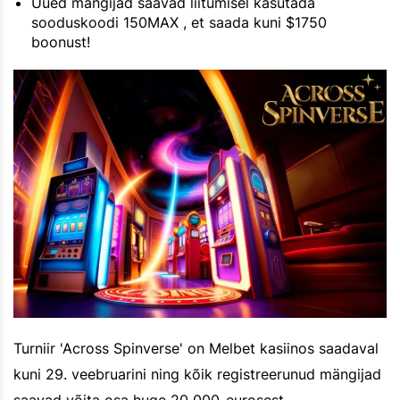
Uued mängijad saavad liitumisel kasutada
sooduskoodi 150MAX , et saada kuni $1750
boonust!
Turniir 'Across Spinverse' on Melbet kasiinos saadaval
kuni 29. veebruarini ning kõik registreerunud mängijad
saavad võita osa huge 20 000-eurosest