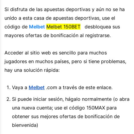
Si disfruta de las apuestas deportivas y aún no se ha
unido a esta casa de apuestas deportivas, use el
código de
Melbet
Melbet 150BET
desbloquea sus
mayores ofertas de bonificación al registrarse.
Acceder al sitio web es sencillo para muchos
jugadores en muchos países, pero si tiene problemas,
hay una solución rápida:
Vaya a
Melbet
.com a través de este enlace.
Si puede iniciar sesión, hágalo normalmente (o abra
una nueva cuenta; use el código 150MAX para
obtener sus mejores ofertas de bonificación de
bienvenida)