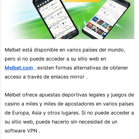
Melbet está disponible en varios países del mundo,
pero si no puede acceder a su sitio web en
Melbet.com
, existen formas alternativas de obtener
acceso a través de enlaces mirror .
Melbet ofrece apuestas deportivas legales y juegos de
casino a miles y miles de apostadores en varios países
de Europa, Asia y otros lugares. Si no puede acceder a
su sitio web, puede hacerlo sin necesidad de un
software VPN .