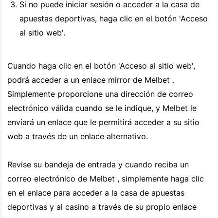
Si no puede iniciar sesión o acceder a la casa de
apuestas deportivas, haga clic en el botón 'Acceso
al sitio web'.
Cuando haga clic en el botón 'Acceso al sitio web',
podrá acceder a un enlace mirror de Melbet .
Simplemente proporcione una dirección de correo
electrónico válida cuando se le indique, y Melbet le
enviará un enlace que le permitirá acceder a su sitio
web a través de un enlace alternativo.
Revise su bandeja de entrada y cuando reciba un
correo electrónico de Melbet , simplemente haga clic
en el enlace para acceder a la casa de apuestas
deportivas y al casino a través de su propio enlace