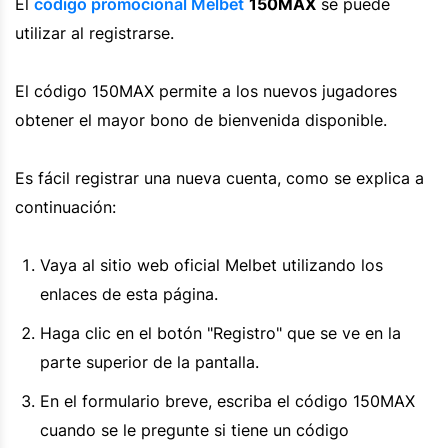
El
código promocional Melbet
150MAX
se puede
utilizar al registrarse.
El código 150MAX permite a los nuevos jugadores
obtener el mayor bono de bienvenida disponible.
Es fácil registrar una nueva cuenta, como se explica a
continuación:
Vaya al sitio web oficial Melbet utilizando los
enlaces de esta página.
Haga clic en el botón "Registro" que se ve en la
parte superior de la pantalla.
En el formulario breve, escriba el código 150MAX
cuando se le pregunte si tiene un código