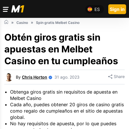
Sign in
ES
Casino
Spin gratis Melbet Casino
Obtén giros gratis sin
apuestas en Melbet
Casino en tu cumpleaños
Share
By
Chris Horton
31 ago. 2023
Obtenga giros gratis sin requisitos de apuesta en
Melbet Casino
Cada año, puedes obtener 20 giros de casino gratis
como regalo de cumpleaños en el sitio de apuestas
global.
No hay requisitos de apuesta, por lo que puedes