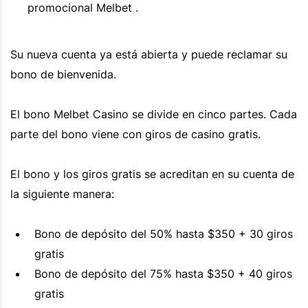
promocional Melbet .
Su nueva cuenta ya está abierta y puede reclamar su
bono de bienvenida.
El bono Melbet Casino se divide en cinco partes. Cada
parte del bono viene con giros de casino gratis.
El bono y los giros gratis se acreditan en su cuenta de
la siguiente manera:
Bono de depósito del 50% hasta $350 + 30 giros
gratis
Bono de depósito del 75% hasta $350 + 40 giros
gratis