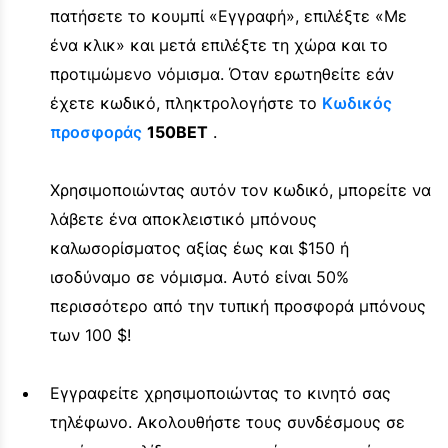
πατήσετε το κουμπί «Εγγραφή», επιλέξτε «Με
ένα κλικ» και μετά επιλέξτε τη χώρα και το
προτιμώμενο νόμισμα. Όταν ερωτηθείτε εάν
έχετε κωδικό, πληκτρολογήστε το
Κωδικός
προσφοράς
150BET
.
Χρησιμοποιώντας αυτόν τον κωδικό, μπορείτε να
λάβετε ένα αποκλειστικό μπόνους
καλωσορίσματος αξίας έως και $150 ή
ισοδύναμο σε νόμισμα. Αυτό είναι 50%
περισσότερο από την τυπική προσφορά μπόνους
των 100 $!
Εγγραφείτε χρησιμοποιώντας το κινητό σας
τηλέφωνο. Ακολουθήστε τους συνδέσμους σε