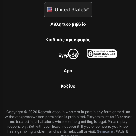
United States
Αθλητικό βιβλίο
Κωδικός προσφοράς
Εγγραφή
App
Καζίνο
Copyright © 2026 Reproduction in whole or in part in any form or medium
without express written permission is prohibited. Players must be 18 or over
and located in jurisdictions where online gambling is legal. Please play
responsibly. Bet with your head, not over it. If you or someone you know
has a gambling problem, and wants help, call or visit:
Gamcare
. #Ads ©