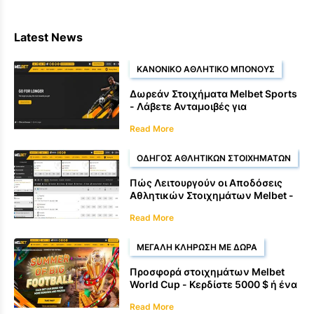
Latest News
ΚΑΝΟΝΙΚΌ ΑΘΛΗΤΙΚΌ ΜΠΌΝΟΥΣ
Δωρεάν Στοιχήματα Melbet Sports
- Λάβετε Ανταμοιβές για
Συνεχόμενα Στοιχήματα
Read More
ΟΔΗΓΌΣ ΑΘΛΗΤΙΚΏΝ ΣΤΟΙΧΗΜΆΤΩΝ
Πώς Λειτουργούν οι Αποδόσεις
Αθλητικών Στοιχημάτων Melbet -
Οδηγός για Αρχάριους
Read More
ΜΕΓΆΛΗ ΚΛΉΡΩΣΗ ΜΕ ΔΏΡΑ
Προσφορά στοιχημάτων Melbet
World Cup - Κερδίστε 5000 $ ή ένα
Apple iPhone 17 Pro
Read More