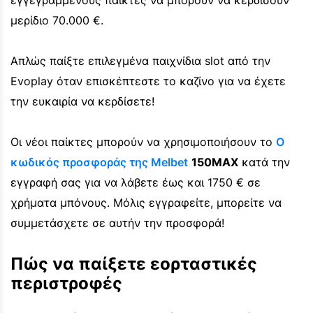
μερίδιο 70.000 €.
Απλώς παίξτε επιλεγμένα παιχνίδια slot από την
Evoplay όταν επισκέπτεστε το καζίνο για να έχετε
την ευκαιρία να κερδίσετε!
Οι νέοι παίκτες μπορούν να χρησιμοποιήσουν το
Ο
κωδικός προσφοράς της Melbet
150MAX
κατά την
εγγραφή σας για να λάβετε έως και 1750 € σε
χρήματα μπόνους. Μόλις εγγραφείτε, μπορείτε να
συμμετάσχετε σε αυτήν την προσφορά!
Πώς να παίξετε εορταστικές
περιστροφές