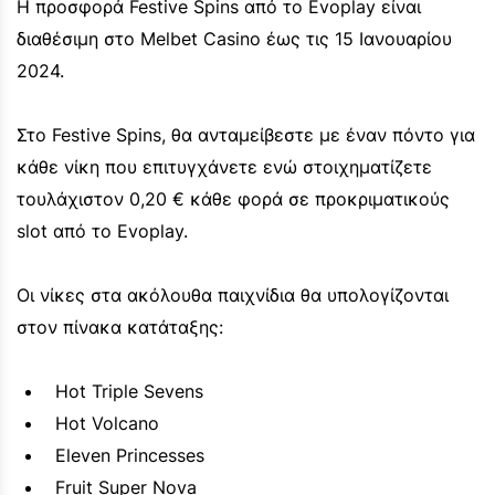
Η προσφορά Festive Spins από το Evoplay είναι
διαθέσιμη στο Melbet Casino έως τις 15 Ιανουαρίου
2024.
Στο Festive Spins, θα ανταμείβεστε με έναν πόντο για
κάθε νίκη που επιτυγχάνετε ενώ στοιχηματίζετε
τουλάχιστον 0,20 € κάθε φορά σε προκριματικούς
slot από το Evoplay.
Οι νίκες στα ακόλουθα παιχνίδια θα υπολογίζονται
στον πίνακα κατάταξης:
Hot Triple Sevens
Hot Volcano
Eleven Princesses
Fruit Super Nova