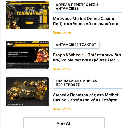
ΔΩΡΕΆΝ ΠΕΡΙΣΤΡΟΦΈΣ &
ΑΝΤΑΜΟΙΒΈΣ
Μπόνους Melbet Online Casino -
Παίξτε καθημερινά τουρνουά και
κερδίστε ένα smartphone
Read More
Samsung
ΑΝΤΑΜΟΙΒΈΣ ΤΖΆΚΠΟΤ
Drops & Wheels - Παίξτε παιχνίδια
καζίνο Melbet και κερδίστε έως
και €500
Read More
ΕΒΔΟΜΑΔΙΑΊΕΣ ΔΩΡΕΆΝ
ΠΕΡΙΣΤΡΟΦΈΣ
Δωρεάν Περιστροφές στο Melbet
Casino - Κατάθεση κάθε Τετάρτη
για 80 Περιστροφές
Read More
See All