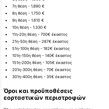
7η θέση - 1.890 €
8η θέση - 1.750 €
9η θέση - 1.610 €
10η θέση - 1.330 €
11η-20η θέση - 700€ έκαστος
21η-50η θέση - 287€ έκαστος
51η-100η θέση - 182€ έκαστος
101η-150η θέση - 140€ έκαστος
151η-200η θέση - 105€ έκαστος
201η-300η θέση - 70€ έκαστος
301η-400η θέση - 35€ έκαστος
Όροι και προϋποθέσεις
εορταστικών περιστροφών