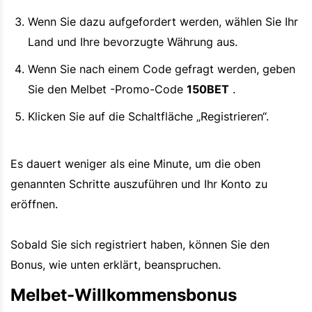
Wenn Sie dazu aufgefordert werden, wählen Sie Ihr
Land und Ihre bevorzugte Währung aus.
Wenn Sie nach einem Code gefragt werden, geben
Sie den Melbet -Promo-Code
150BET
.
Klicken Sie auf die Schaltfläche „Registrieren“.
Es dauert weniger als eine Minute, um die oben
genannten Schritte auszuführen und Ihr Konto zu
eröffnen.
Sobald Sie sich registriert haben, können Sie den
Bonus, wie unten erklärt, beanspruchen.
Melbet-Willkommensbonus