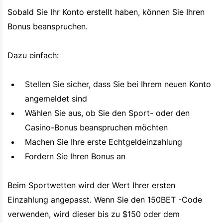
Sobald Sie Ihr Konto erstellt haben, können Sie Ihren
Bonus beanspruchen.
Dazu einfach:
Stellen Sie sicher, dass Sie bei Ihrem neuen Konto
angemeldet sind
Wählen Sie aus, ob Sie den Sport- oder den
Casino-Bonus beanspruchen möchten
Machen Sie Ihre erste Echtgeldeinzahlung
Fordern Sie Ihren Bonus an
Beim Sportwetten wird der Wert Ihrer ersten
Einzahlung angepasst. Wenn Sie den 150BET -Code
verwenden, wird dieser bis zu $150 oder dem