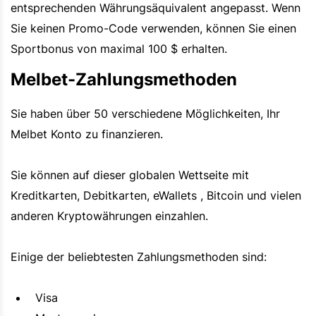
entsprechenden Währungsäquivalent angepasst. Wenn
Sie keinen Promo-Code verwenden, können Sie einen
Sportbonus von maximal 100 $ erhalten.
Melbet-Zahlungsmethoden
Sie haben über 50 verschiedene Möglichkeiten, Ihr
Melbet Konto zu finanzieren.
Sie können auf dieser globalen Wettseite mit
Kreditkarten, Debitkarten, eWallets , Bitcoin und vielen
anderen Kryptowährungen einzahlen.
Einige der beliebtesten Zahlungsmethoden sind:
Visa