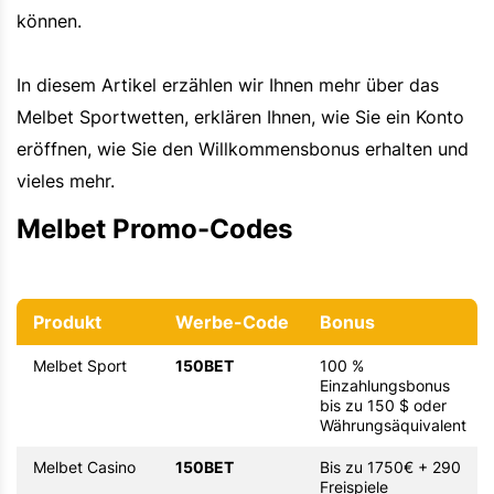
können.
In diesem Artikel erzählen wir Ihnen mehr über das
Melbet Sportwetten, erklären Ihnen, wie Sie ein Konto
eröffnen, wie Sie den Willkommensbonus erhalten und
vieles mehr.
Melbet Promo-Codes
Produkt
Werbe-Code
Bonus
Melbet Sport
150BET
100 %
Einzahlungsbonus
bis zu 150 $ oder
Währungsäquivalent
Melbet Casino
150BET
Bis zu 1750€ + 290
Freispiele