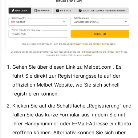
Gehen Sie über diesen Link zu Melbet.com . Es
führt Sie direkt zur Registrierungsseite auf der
offiziellen Melbet Website, wo Sie sich schnell
registrieren können.
Klicken Sie auf die Schaltfläche „Registrierung“ und
füllen Sie das kurze Formular aus, in dem Sie mit
Ihrer Handynummer oder E-Mail-Adresse ein Konto
eröffnen können. Alternativ können Sie sich über