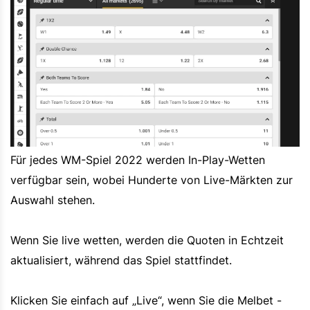
Für jedes WM-Spiel 2022 werden In-Play-Wetten
verfügbar sein, wobei Hunderte von Live-Märkten zur
Auswahl stehen.
Wenn Sie live wetten, werden die Quoten in Echtzeit
aktualisiert, während das Spiel stattfindet.
Klicken Sie einfach auf „Live“, wenn Sie die Melbet -