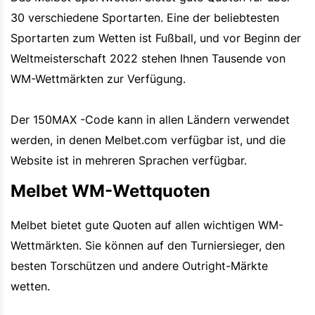
30 verschiedene Sportarten. Eine der beliebtesten
Sportarten zum Wetten ist Fußball, und vor Beginn der
Weltmeisterschaft 2022 stehen Ihnen Tausende von
WM-Wettmärkten zur Verfügung.
Der 150MAX -Code kann in allen Ländern verwendet
werden, in denen Melbet.com verfügbar ist, und die
Website ist in mehreren Sprachen verfügbar.
Melbet WM-Wettquoten
Melbet bietet gute Quoten auf allen wichtigen WM-
Wettmärkten. Sie können auf den Turniersieger, den
besten Torschützen und andere Outright-Märkte
wetten.