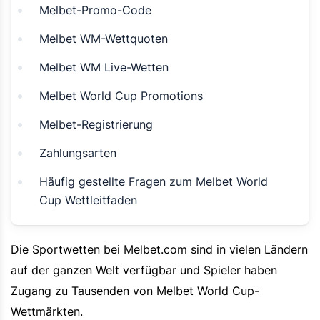
Melbet-Promo-Code
Melbet WM-Wettquoten
Melbet WM Live-Wetten
Melbet World Cup Promotions
Melbet-Registrierung
Zahlungsarten
Häufig gestellte Fragen zum Melbet World
Cup Wettleitfaden
Die Sportwetten bei Melbet.com sind in vielen Ländern
auf der ganzen Welt verfügbar und Spieler haben
Zugang zu Tausenden von Melbet World Cup-
Wettmärkten.