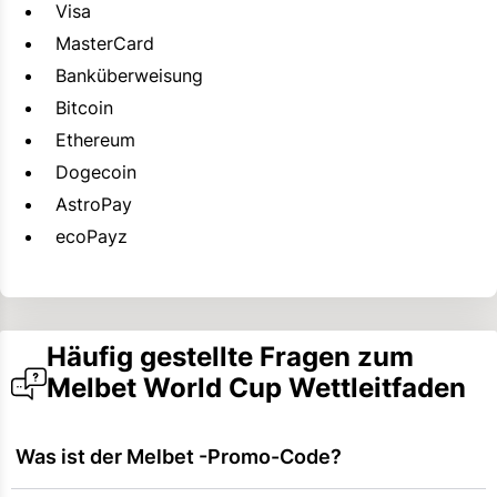
Visa
MasterCard
Banküberweisung
Bitcoin
Ethereum
Dogecoin
AstroPay
ecoPayz
Häufig gestellte Fragen zum
Melbet World Cup Wettleitfaden
 Was ist der Melbet -Promo-Code?