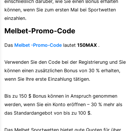
einschließlich darüber, wie Sie einen Bonus erhalten
können, wenn Sie zum ersten Mal bei Sportwetten
einzahlen.
Melbet-Promo-Code
Das
Melbet -Promo-Code
lautet
150MAX
.
Verwenden Sie den Code bei der Registrierung und Sie
können einen zusätzlichen Bonus von 30 % erhalten,
wenn Sie Ihre erste Einzahlung tätigen.
Bis zu 150 $ Bonus können in Anspruch genommen
werden, wenn Sie ein Konto eröffnen – 30 % mehr als
das Standardangebot von bis zu 100 $.
Das Melbet Sportwetten bietet gute Quoten für über