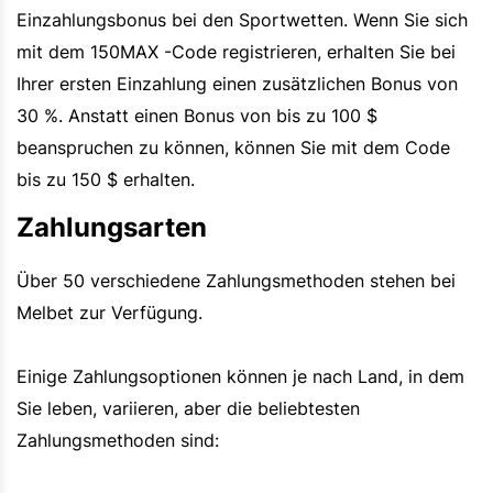
Einzahlungsbonus bei den Sportwetten. Wenn Sie sich
mit dem 150MAX -Code registrieren, erhalten Sie bei
Ihrer ersten Einzahlung einen zusätzlichen Bonus von
30 %. Anstatt einen Bonus von bis zu 100 $
beanspruchen zu können, können Sie mit dem Code
bis zu 150 $ erhalten.
Zahlungsarten
Über 50 verschiedene Zahlungsmethoden stehen bei
Melbet zur Verfügung.
Einige Zahlungsoptionen können je nach Land, in dem
Sie leben, variieren, aber die beliebtesten
Zahlungsmethoden sind: