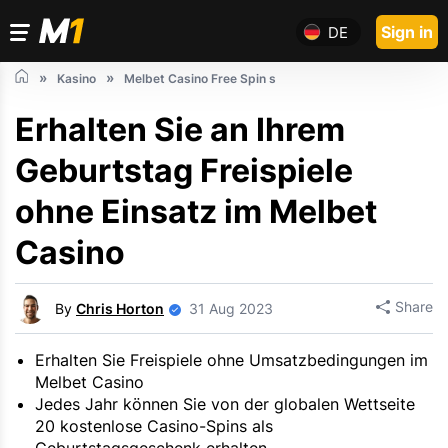
Sign in
DE
Kasino
Melbet Casino Free Spin s
Erhalten Sie an Ihrem
Geburtstag Freispiele
ohne Einsatz im Melbet
Casino
Share
By
Chris Horton
31 Aug 2023
Erhalten Sie Freispiele ohne Umsatzbedingungen im
Melbet Casino
Jedes Jahr können Sie von der globalen Wettseite
20 kostenlose Casino-Spins als