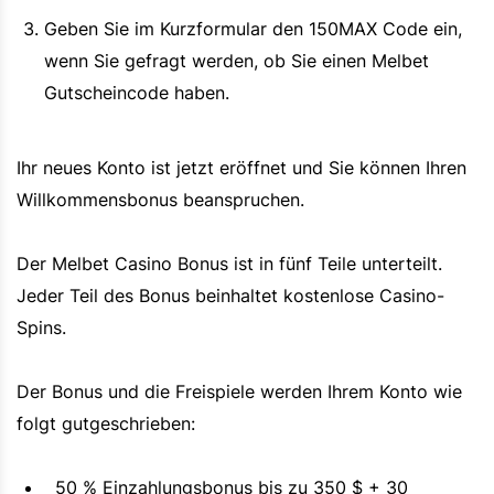
Geben Sie im Kurzformular den 150MAX Code ein,
wenn Sie gefragt werden, ob Sie einen Melbet
Gutscheincode haben.
Ihr neues Konto ist jetzt eröffnet und Sie können Ihren
Willkommensbonus beanspruchen.
Der Melbet Casino Bonus ist in fünf Teile unterteilt.
Jeder Teil des Bonus beinhaltet kostenlose Casino-
Spins.
Der Bonus und die Freispiele werden Ihrem Konto wie
folgt gutgeschrieben:
50 % Einzahlungsbonus bis zu 350 $ + 30