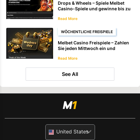
Drops & Wheels – Spiele Melbet
Casino-Spiele und gewinne bis zu
500 €
Read More
WÖCHENTLICHE FREISPIELE
Melbet Casino Freispiele – Zahlen
Sie jeden Mittwoch ein und
erhalten Sie 80 Freispiele.
Read More
See All
United States