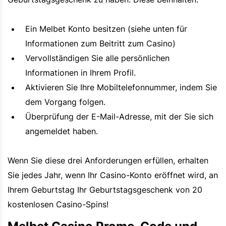
Ein Melbet Konto besitzen (siehe unten für
Informationen zum Beitritt zum Casino)
Vervollständigen Sie alle persönlichen
Informationen in Ihrem Profil.
Aktivieren Sie Ihre Mobiltelefonnummer, indem Sie
dem Vorgang folgen.
Überprüfung der E-Mail-Adresse, mit der Sie sich
angemeldet haben.
Wenn Sie diese drei Anforderungen erfüllen, erhalten
Sie jedes Jahr, wenn Ihr Casino-Konto eröffnet wird, an
Ihrem Geburtstag Ihr Geburtstagsgeschenk von 20
kostenlosen Casino-Spins!