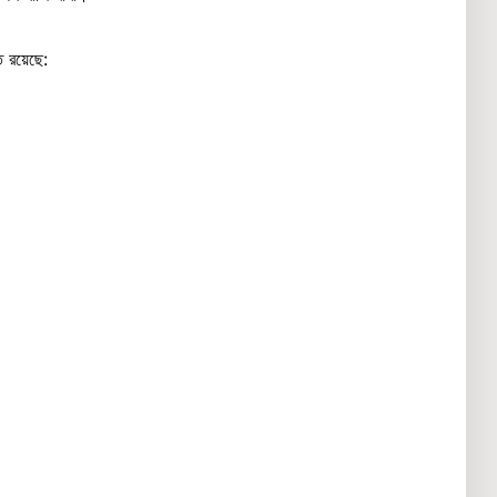
 রয়েছে: