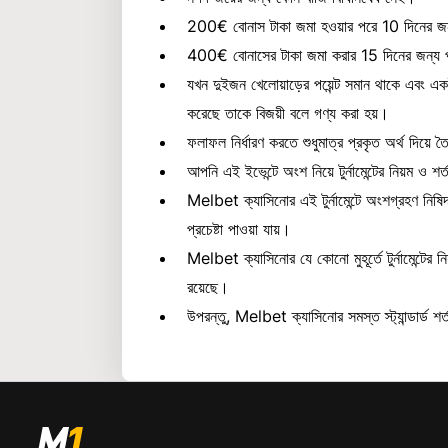
200€ বোনাস টাকা জমা হওয়ার পরে 10 দিনের জন
400€ বোনাসের টাকা জমা করার 15 দিনের জন্য প
যখন দুইজন খেলোয়াড়ের পয়েন্ট সমান থাকে এবং একই
করেছে তাকে বিজয়ী বলে গণ্য করা হয়।
ফলাফল নির্ধারণ করতে শুধুমাত্র প্রকৃত অর্থ দিয়ে ত
আপনি এই ইভেন্টে অংশ নিয়ে টুর্নামেন্টের নিয়ম ও 
Melbet ক্যাসিনোর এই টুর্নামেন্টে অংশগ্রহণ নিষিদ
প্রচেষ্টা পাওয়া যায়।
Melbet ক্যাসিনোর যে কোনো মুহূর্তে টুর্নামেন্টের ন
রয়েছে।
উপরন্তু, Melbet ক্যাসিনোর সমস্ত স্ট্যান্ডার্ড শর