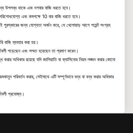
্য উপলব্ধ থাকে এবং দশবার বাজি ধরতে হবে।
রিশোধযোগ্য এবং কমপক্ষে 10 বার বাজি ধরতে হবে।
 পুরস্কারের জন্য যোগ্যতা অর্জন করে, যে খেলোয়াড় আগে পয়েন্ট সংগ্রহ
ৈরি বাজি ব্যবহার করা হয়।
শর্তাবলী পড়েছেন এবং সম্মত হয়েছেন তা প্রমাণ করেন।
্ধ করার অধিকার রয়েছে যদি জালিয়াতি বা ক্যাসিনোর নিয়ম লঙ্ঘন করার কোনো
িয়মকানুন পরিবর্তন করার, সেইসাথে এটি সম্পূর্ণভাবে বন্ধ বা বন্ধ করার অধিকার
্তাবলী প্রযোজ্য।