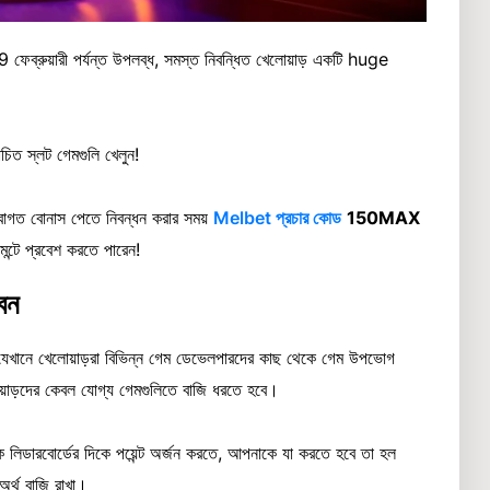
 29 ফেব্রুয়ারী পর্যন্ত উপলব্ধ, সমস্ত নিবন্ধিত খেলোয়াড় একটি huge
চিত স্লট গেমগুলি খেলুন!
্বাগত বোনাস পেতে নিবন্ধন করার সময়
Melbet প্রচার কোড
150MAX
ন্টে প্রবেশ করতে পারেন!
বেন
াহরণ যেখানে খেলোয়াড়রা বিভিন্ন গেম ডেভেলপারদের কাছ থেকে গেম উপভোগ
োয়াড়দের কেবল যোগ্য গেমগুলিতে বাজি ধরতে হবে।
লিডারবোর্ডের দিকে পয়েন্ট অর্জন করতে, আপনাকে যা করতে হবে তা হল
অর্থ বাজি রাখা।