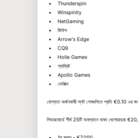
Thunderspin
Winspinity
NetGaming
জিউস
Arrow's Edge
CQ9
Holle Games
গ্যাম্বিট
Apollo Games
ফেলিক্স
যোগ্যতা অর্জনকারী স্লট গেমগুলিতে প্রতি €0.10 এর জন্
লিডারবোর্ডে শীর্ষ 25টি অবস্থানে থাকা খেলোয়াড়রা €20
1ম স্থান - €7,000